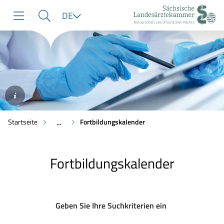
zur
zur
zum
Sprache
DE
Navigation
Suche
Inhalt
©AdobeStock/mojo_cp
Startseite
Fortbildungskalender
...
Fortbildungskalender
Geben Sie Ihre Suchkriterien ein