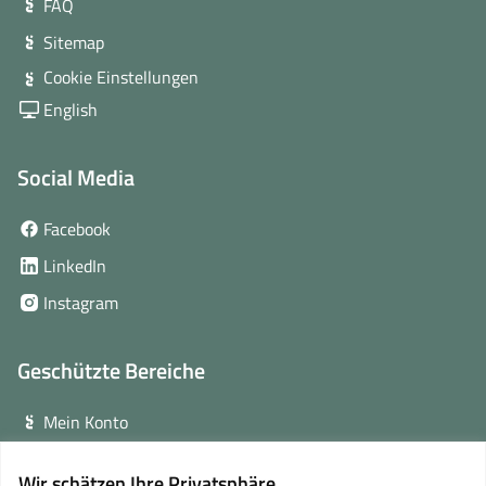
FAQ
Sitemap
Cookie Einstellungen
English
Social Media
(öffnet
Facebook
in
(öffnet
LinkedIn
neuem
in
(öffnet
Instagram
Fenster)
neuem
in
Fenster)
neuem
Geschützte Bereiche
Fenster)
Mein Konto
Login für Veranstalter
Wir schätzen Ihre Privatsphäre