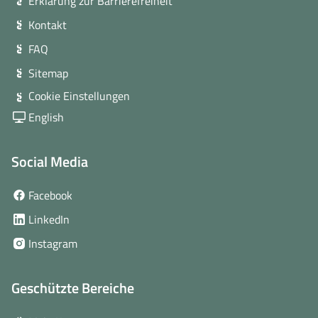
Erklärung zur Barrierefreiheit
Kontakt
FAQ
Sitemap
Cookie Einstellungen
English
Social Media
(öffnet
Facebook
in
(öffnet
LinkedIn
neuem
in
(öffnet
Instagram
Fenster)
neuem
in
Fenster)
neuem
Geschützte Bereiche
Fenster)