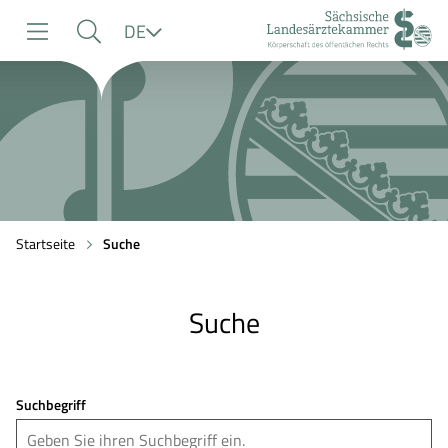
zur
zur
zum
Sprache
DE
Navigation
Suche
Inhalt
Startseite
Suche
Suche
Suchbegriff