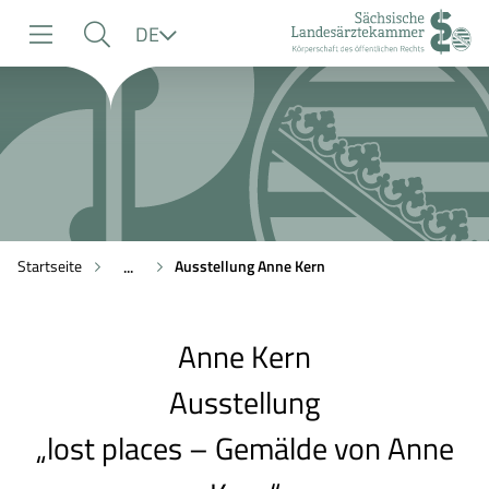
zur
zur
zum
Sprache
DE
Navigation
Suche
Inhalt
Startseite
Ausstellung Anne Kern
...
Anne Kern
Ausstellung
„lost places – Gemälde von Anne