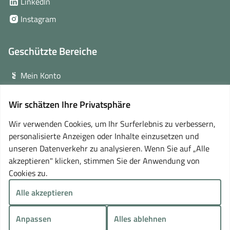
(öffnet
LinkedIn
neuem
in
(öffnet
Instagram
Fenster)
neuem
in
Fenster)
neuem
Geschützte Bereiche
Fenster)
Mein Konto
Login für Veranstalter
Wir schätzen Ihre Privatsphäre
(öffnet
Online-Lernplattform
in
Wir verwenden Cookies, um Ihr Surferlebnis zu verbessern,
neuem
personalisierte Anzeigen oder Inhalte einzusetzen und
Partner
Fenster)
unseren Datenverkehr zu analysieren. Wenn Sie auf „Alle
akzeptieren" klicken, stimmen Sie der Anwendung von
Cookies zu.
Alle akzeptieren
Anpassen
Alles ablehnen