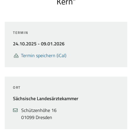
Kern“
TERMIN
bis
24.10.2025
-
09.01.2026
Termin speichern (iCal)
ORT
Sächsische Landesärztekammer
Adresse
,
Schützenhöhe 16
01099 Dresden