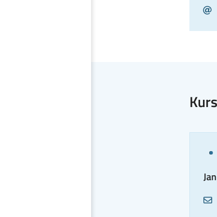
E
M
Kurs
Jan
A