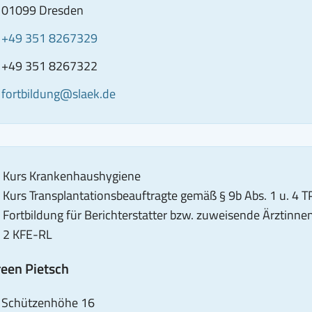
01099 Dresden
elefon
Anrufen
+49 351 8267329
von
ax
CONTACT_BLOCK_FAX_NUMBER_SRONLY
+49 351 8267322
Daniel
-
E-
fortbildung@slaek.de
Pech
ail
Mail
B.Sc.:
senden
+49
an
351
Daniel
8267329
Kurs Krankenhaushygiene
Pech
Kurs Transplantationsbeauftragte gemäß § 9b Abs. 1 u. 4 
B.Sc.:
Fortbildung für Berichterstatter bzw. zuweisende Ärztinne
fortbildung@slaek.de
2 KFE-RL
een Pietsch
dresse
,
Schützenhöhe 16