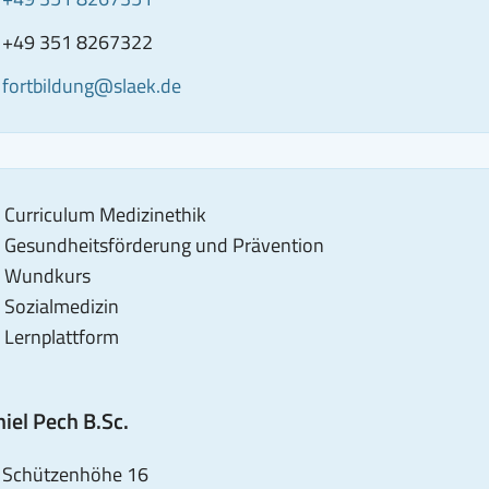
von
ax
CONTACT_BLOCK_FAX_NUMBER_SRONLY
+49 351 8267322
Yvonne
-
E-
fortbildung@slaek.de
Michel:
ail
Mail
+49
senden
351
an
8267351
Yvonne
Curriculum Medizinethik
Michel:
Gesundheitsförderung und Prävention
fortbildung@slaek.de
Wundkurs
Sozialmedizin
Lernplattform
iel Pech B.Sc.
dresse
,
Schützenhöhe 16