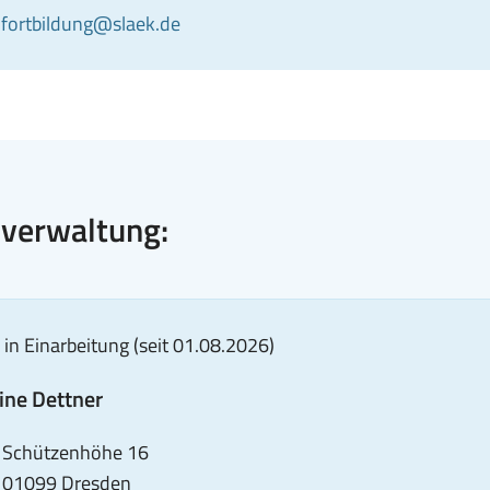
-
E-
fortbildung@slaek.de
Michel:
ail
Mail
+49
senden
351
an
8267351
Yvonne
Michel:
fortbildung@slaek.de
verwaltung:
in Einarbeitung (seit 01.08.2026)
ine Dettner
dresse
,
Schützenhöhe 16
01099 Dresden