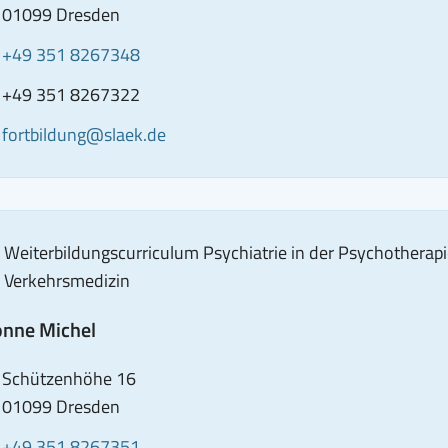
01099 Dresden
elefon
Anrufen
+49 351 8267348
von
ax
CONTACT_BLOCK_FAX_NUMBER_SRONLY
+49 351 8267322
Marco
-
E-
fortbildung@slaek.de
Madysa
ail
Mail
B.Sc.:
senden
+49
an
351
Marco
8267348
Weiterbildungscurriculum Psychiatrie in der Psychotherap
Madysa
Verkehrsmedizin
B.Sc.:
onne Michel
fortbildung@slaek.de
dresse
,
Schützenhöhe 16
01099 Dresden
elefon
Anrufen
+49 351 8267351