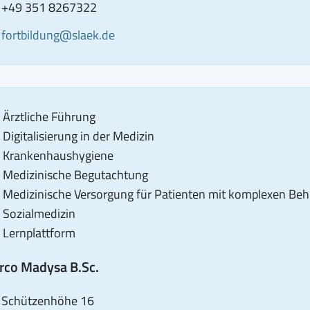
ax
CONTACT_BLOCK_FAX_NUMBER_SRONLY
+49 351 8267322
Dipl.-
-
E-
fortbildung@slaek.de
Ök.
ail
Mail
Carina
senden
Dobriwolski:
an
+49
Dipl.-
351
Ärztliche Führung
Ök.
8267324
Digitalisierung in der Medizin
Carina
Krankenhaushygiene
Dobriwolski:
Medizinische Begutachtung
fortbildung@slaek.de
Medizinische Versorgung für Patienten mit komplexen Be
Sozialmedizin
Lernplattform
rco Madysa B.Sc.
dresse
,
Schützenhöhe 16