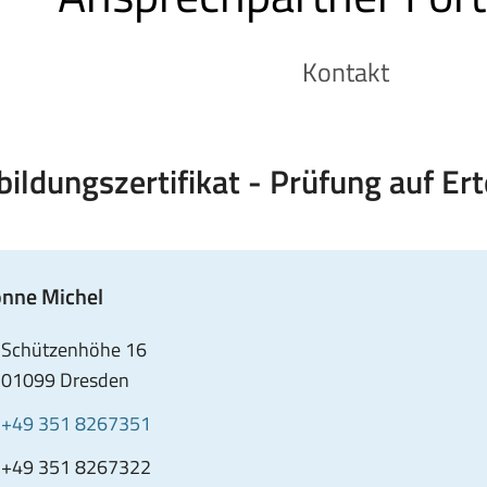
Kontakt
bildungszertifikat - Prüfung auf Ert
nne Michel
dresse
,
Schützenhöhe 16
01099 Dresden
elefon
Anrufen
+49 351 8267351
von
ax
CONTACT_BLOCK_FAX_NUMBER_SRONLY
+49 351 8267322
Yvonne