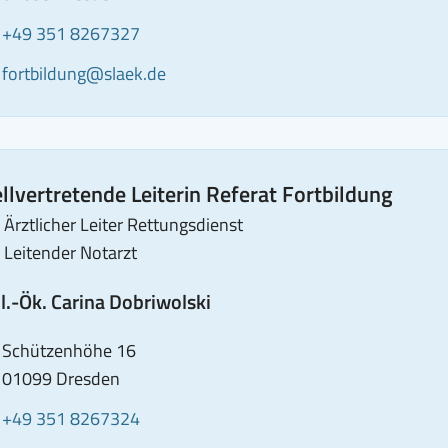
elefon
Anrufen
+49 351 8267327
von
-
E-
fortbildung@slaek.de
Janine
ail
Mail
Dettner:
senden
+49
an
351
Janine
ellvertretende Leiterin Referat Fortbildung
8267327
Dettner:
Ärztlicher Leiter Rettungsdienst
fortbildung@slaek.de
Leitender Notarzt
l.-Ök. Carina Dobriwolski
dresse
,
Schützenhöhe 16
01099 Dresden
elefon
Anrufen
+49 351 8267324
von