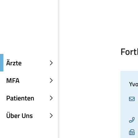
Fort
Ärzte
Untermenü
einblenden
MFA
Yvo
Untermenü
einblenden
Patienten
A
Untermenü
einblenden
Über Uns
T
Untermenü
einblenden
F