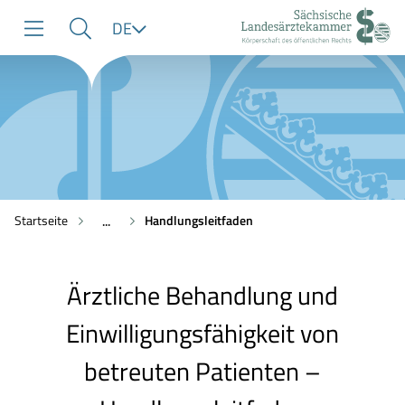
zur
zur
zum
Sprache
DE
Navigation
Suche
Inhalt
Startseite
Handlungsleitfaden
...
Ärztliche Behandlung und
Einwilligungsfähigkeit von
betreuten Patienten –