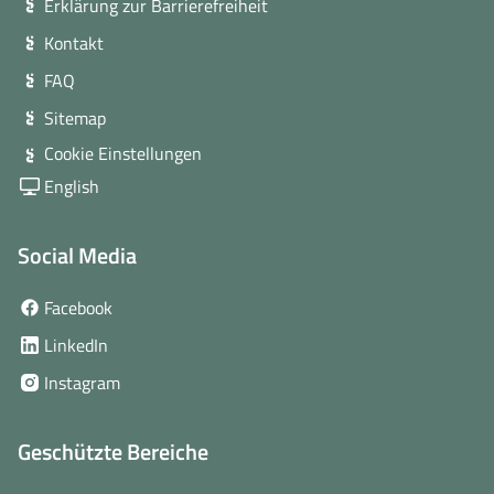
Erklärung zur Barrierefreiheit
Kontakt
FAQ
Sitemap
Cookie Einstellungen
English
Social Media
(öffnet
Facebook
in
(öffnet
LinkedIn
neuem
in
(öffnet
Instagram
Fenster)
neuem
in
Fenster)
neuem
Geschützte Bereiche
Fenster)