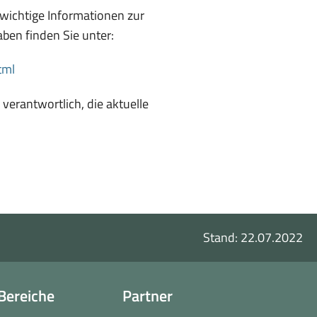
h wichtige Informationen zur
aben finden Sie unter:
(öffnet
tml
in
verantwortlich, die aktuelle
neuem
Fenster)
Stand: 22.07.2022
Bereiche
Partner