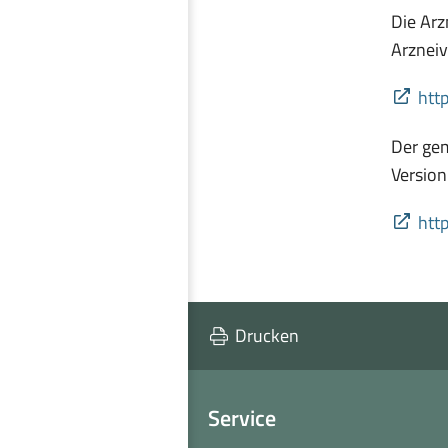
einblenden
Die Arz
Arzneiv
htt
Der gem
Version
htt
Drucken
Service