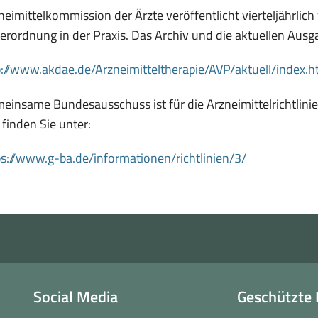
neimittelkommission der Ärzte veröffentlicht vierteljährlic
erordnung in der Praxis. Das Archiv und die aktuellen Ausg
p://www.akdae.de/Arzneimitteltherapie/AVP/aktuell/index.h
einsame Bundesausschuss ist für die Arzneimittelrichtlinie 
 finden Sie unter:
(öffnet
ps://www.g-ba.de/informationen/richtlinien/3/
in
neuem
Fenster)
Social Media
Geschützte 