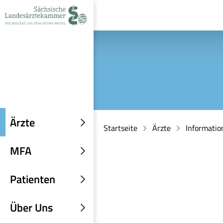
zur
zur
zum
Navigation
Suche
Inhalt
Ärzte
Startseite
Ärzte
Information
Untermenü
einblenden
MFA
Untermenü
einblenden
Patienten
Untermenü
einblenden
Über Uns
Untermenü