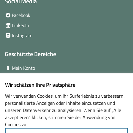
Social Media
(öffnet
Facebook
in
(öffnet
LinkedIn
neuem
in
(öffnet
Instagram
Fenster)
neuem
in
Fenster)
neuem
Geschützte Bereiche
Fenster)
Mein Konto
Login für Veranstalter
Wir schätzen Ihre Privatsphäre
(öffnet
Online-Lernplattform
in
Wir verwenden Cookies, um Ihr Surferlebnis zu verbessern,
neuem
personalisierte Anzeigen oder Inhalte einzusetzen und
Partner
Fenster)
unseren Datenverkehr zu analysieren. Wenn Sie auf „Alle
akzeptieren" klicken, stimmen Sie der Anwendung von
Cookies zu.