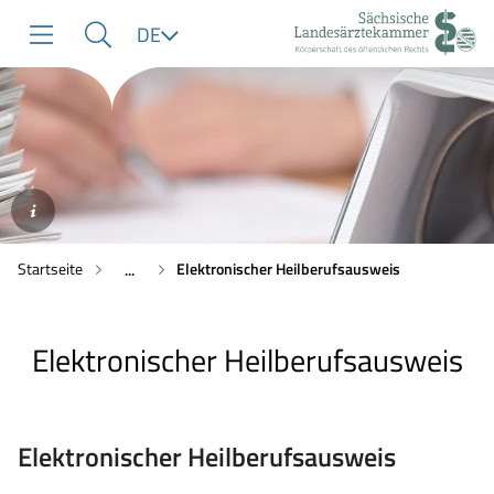
zur
zur
zum
Sprache
DE
Navigation
Suche
Inhalt
©AdobeStock/JYPIX
Startseite
Elektronischer Heilberufsausweis
...
Elektronischer Heilberufsausweis
Elektronischer Heilberufsausweis