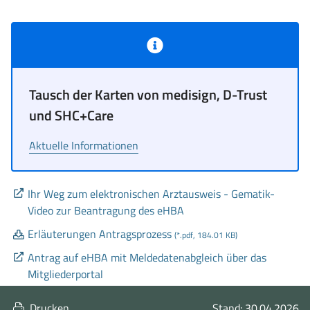
Statusmeldung,
Typ:
Tausch der Karten von medisign, D-Trust
Information
und SHC+Care
Aktuelle Informationen
Ihr Weg zum elektronischen Arztausweis - Gematik-
(öffnet
Video zur Beantragung des eHBA
in
Erläuterungen Antragsprozess
(*.pdf, 184.01 KB)
neuem
Antrag auf eHBA mit Meldedatenabgleich über das
Fenster)
(öffnet
Mitgliederportal
in
neuem
Drucken
Stand: 30.04.2026