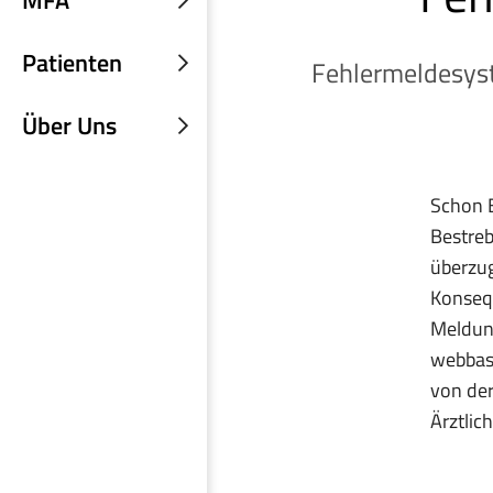
MFA
Untermenü
einblenden
Patienten
Fehlermeldesyst
Untermenü
einblenden
Über Uns
Untermenü
einblenden
Schon E
Bestreb
überzu
Konsequ
Meldung
webbasi
von de
Ärztlic