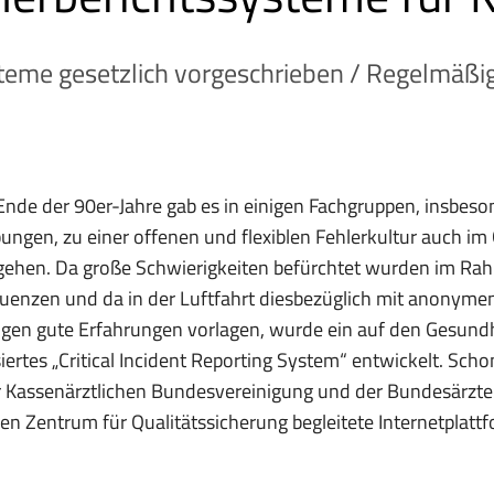
eme gesetzlich vorgeschrieben / Regelmäßige
nde der 90er-Jahre gab es in einigen Fachgruppen, insbeson
ungen, zu einer offenen und flexiblen Fehlerkultur auch 
gehen. Da große Schwierigkeiten befürchtet wurden im Ra
enzen und da in der Luftfahrt diesbezüglich mit anonymen
en gute Erfahrungen vorlagen, wurde ein auf den Gesundh
ertes „Critical Incident Reporting System“ entwickelt. Schon 
r Kassenärztlichen Bundesvereinigung und der Bundesärzt
hen Zentrum für Qualitätssicherung begleitete Internetpla