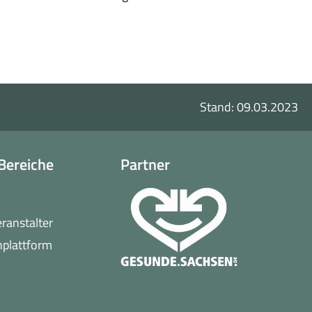
Stand: 09.03.2023
Bereiche
Partner
o
eranstalter
(öffnet
nplattform
in
neuem
Fenster)