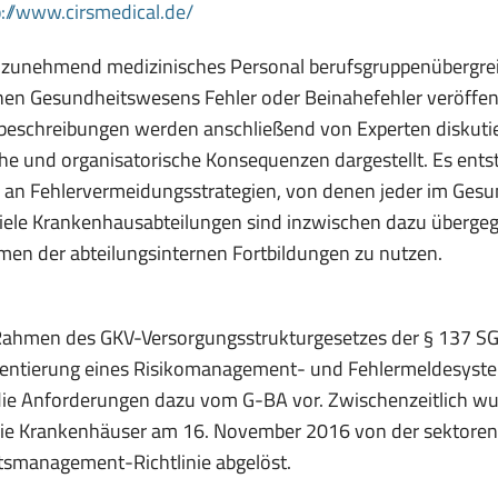
(öffnet
p://www.cirsmedical.de/
in
 zunehmend medizinisches Personal berufsgruppenübergrei
neuem
en Gesundheitswesens Fehler oder Beinahefehler veröffentli
Fenster)
lbeschreibungen werden anschließend von Experten diskut
che und organisatorische Konsequenzen dargestellt. Es ent
an Fehlervermeidungsstrategien, von denen jeder im Gesun
iele Krankenhausabteilungen sind inzwischen dazu übergeg
en der abteilungsinternen Fortbildungen zu nutzen.
ahmen des GKV-Versorgungsstrukturgesetzes der § 137 SGB
ntierung eines Risikomanagement- und Fehlermeldesystems
die Anforderungen dazu vom G-BA vor. Zwischenzeitlich w
inie Krankenhäuser am 16. November 2016 von der sektore
tsmanagement-Richtlinie abgelöst.