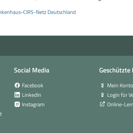
(öffnet
nkenhaus-CIRS-Netz Deutschland
in
neuem
Fenster)
Social Media
Geschützte 
(öffnet
Facebook
Mein Kont
in
(öffnet
LinkedIn
Login für V
neuem
in
(öffnet
Instagram
Online-Ler
Fenster)
neuem
in
t
Fenster)
neuem
Fenster)