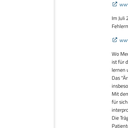
www
Im Juli
Fehlerm
www
Wo Mens
ist für
lernen 
Das "Är
insbeso
Mit dem
für sic
interpr
Die Trä
Patient