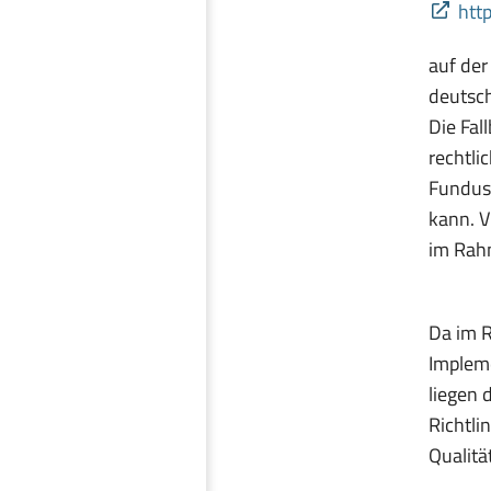
htt
auf der
deutsch
Die Fal
rechtli
Fundus 
kann. V
im Rahm
Da im R
Impleme
liegen 
Richtl
Qualitä