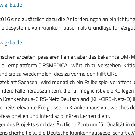
(öffnet
.g-ba.de
in
 2016 sind zusätzlich dazu die Anforderungen an einrichtun
neuem
eldesysteme von Krankenhäusern als Grundlage für Vergütu
Fenster)
(öffnet
.g-ba.de
in
chen arbeiten, passieren Fehler, aber das bekannte QM-Mot
neuem
 die Lernplattform CIRSMEDICAL wörtlich zu verstehen. Kritisc
Fenster)
und sie zu wiederholen, dies zu vermeiden hilft CIRS.
zteblatt Sachsen" wird monatlich ein Fallbeispiel veröffentl
ndere Fälle herauszufiltern, die für möglichst viele Kollege
 Krankenhaus-CIRS-Netz Deutschland (KH-CIRS-Netz-D) lieg
herheitsrelevante Ereignisse im Krankenhaus vor, welches 
ofessionellen und interdisziplinären Lernen dient.
ger des Projekts sind das Ärztliche Zentrum für Qualität in
ensicherheit e.V., die Deutsche Krankenhausgesellschaft e.V