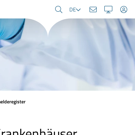
Sprache
DE
elderegister
Krankenhäuser