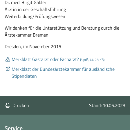
Dr. med. Birgit Gäbler
Ärztin in der Geschäftsführung
Weiterbildung/Prüfungswesen
Wir danken für die Unterstützung und Beratung durch die
Ärztekammer Bremen
Dresden, im November 2015
Merkblatt Gastarzt oder Facharzt?
(*.pdf, 44.28 KB)
Merkblatt der Bundesärztekammer für ausländische
(öffnet
Stipendiaten
in
neuem
Fenster)
Drucken
Stand: 10.05.2023
Service