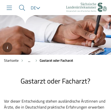
zur
zur
zum
Sprache
DE
Navigation
Suche
Inhalt
©AdobeStock/Prostock-
studio
Startseite
Gastarzt oder Facharzt
...
Gastarzt oder Facharzt?
Vor dieser Entscheidung stehen ausländische Ärztinnen und
Ärzte, die in Deutschland praktische Erfahrungen erwerben