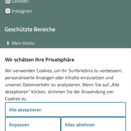
(öffnet
LinkedIn
neuem
in
(öffnet
Instagram
Fenster)
neuem
in
Fenster)
neuem
Geschützte Bereiche
Fenster)
Mein Konto
Login für Veranstalter
Wir schätzen Ihre Privatsphäre
(öffnet
Online-Lernplattform
in
Wir verwenden Cookies, um Ihr Surferlebnis zu verbessern,
neuem
personalisierte Anzeigen oder Inhalte einzusetzen und
Partner
Fenster)
unseren Datenverkehr zu analysieren. Wenn Sie auf „Alle
akzeptieren" klicken, stimmen Sie der Anwendung von
Cookies zu.
Alle akzeptieren
Anpassen
Alles ablehnen