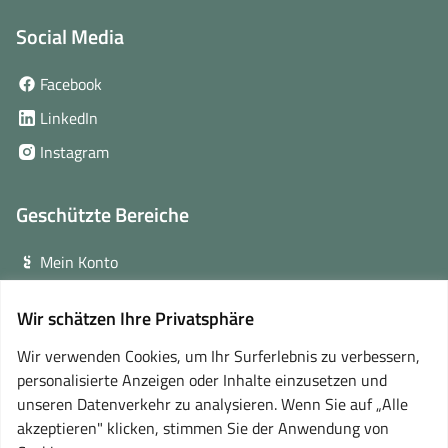
Social Media
(öffnet
Facebook
in
(öffnet
LinkedIn
neuem
in
(öffnet
Instagram
Fenster)
neuem
in
Fenster)
neuem
Geschützte Bereiche
Fenster)
Mein Konto
Login für Veranstalter
Wir schätzen Ihre Privatsphäre
(öffnet
Online-Lernplattform
in
Wir verwenden Cookies, um Ihr Surferlebnis zu verbessern,
neuem
personalisierte Anzeigen oder Inhalte einzusetzen und
Partner
Fenster)
unseren Datenverkehr zu analysieren. Wenn Sie auf „Alle
akzeptieren" klicken, stimmen Sie der Anwendung von