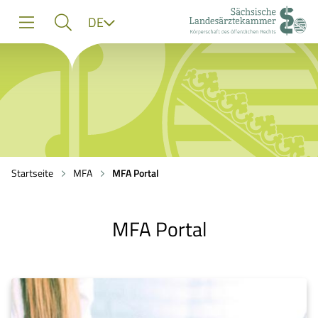
zur
zur
zum
Sprache
DE
Navigation
Suche
Inhalt
Startseite
MFA
MFA
Portal
MFA
Portal