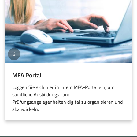
©SLAEK
(öffnet
MFA
Portal
in
Loggen Sie sich hier in Ihrem
MFA
-Portal ein, um
neuem
sämtliche Ausbildungs- und
Fenster)
Prüfungsangelegenheiten digital zu organisieren und
abzuwickeln.