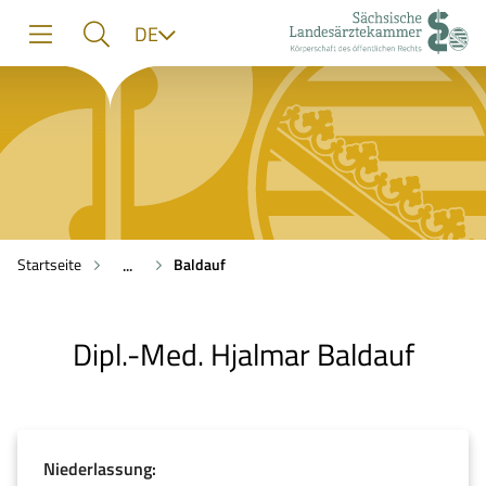
zur
zur
zum
Sprache
DE
Navigation
Suche
Inhalt
Startseite
Baldauf
...
Dipl.-Med. Hjalmar Baldauf
Niederlassung: