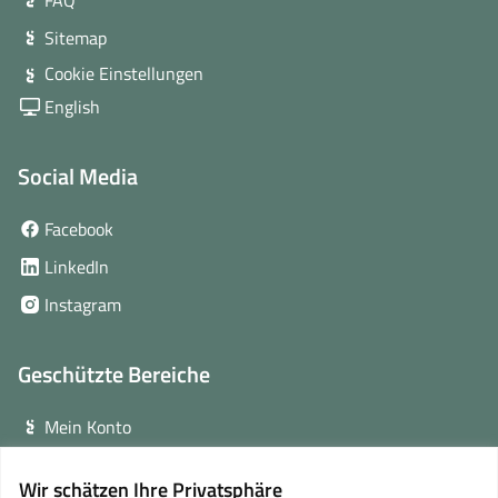
FAQ
Sitemap
Cookie Einstellungen
English
Social Media
(öffnet
Facebook
in
(öffnet
LinkedIn
neuem
in
(öffnet
Instagram
Fenster)
neuem
in
Fenster)
neuem
Geschützte Bereiche
Fenster)
Mein Konto
Login für Veranstalter
Wir schätzen Ihre Privatsphäre