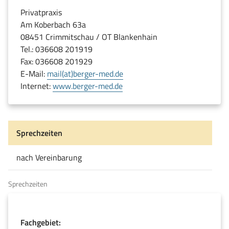
Privatpraxis
Am Koberbach 63a
08451 Crimmitschau / OT Blankenhain
Tel.: 036608 201919
Fax: 036608 201929
E-Mail:
mail(at)berger-med.de
(öffnet
Internet:
www.berger-med.de
in
neuem
Fenster)
Sprechzeiten
nach Vereinbarung
Sprechzeiten
Fachgebiet: