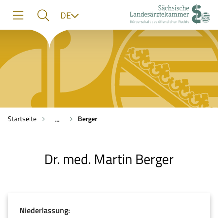
zur
zur
zum
Sprache
DE
Navigation
Suche
Inhalt
Startseite
Berger
...
Dr. med. Martin Berger
Niederlassung: