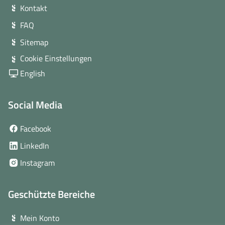
Kontakt
FAQ
Sitemap
Cookie Einstellungen
English
Social Media
(öffnet
Facebook
in
(öffnet
LinkedIn
neuem
in
(öffnet
Instagram
Fenster)
neuem
in
Fenster)
neuem
Geschützte Bereiche
Fenster)
Mein Konto