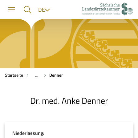
zur
zur
zum
Sprache
DE
Navigation
Suche
Inhalt
Startseite
Denner
...
Dr. med. Anke Denner
Niederlassung: