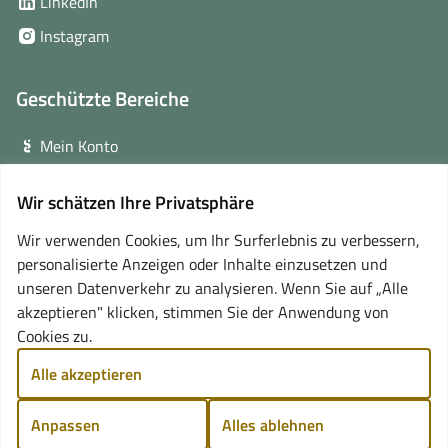
(öffnet
LinkedIn
neuem
in
(öffnet
Instagram
Fenster)
neuem
in
Fenster)
neuem
Geschützte Bereiche
Fenster)
Mein Konto
Login für Veranstalter
Wir schätzen Ihre Privatsphäre
(öffnet
Online-Lernplattform
in
Wir verwenden Cookies, um Ihr Surferlebnis zu verbessern,
neuem
personalisierte Anzeigen oder Inhalte einzusetzen und
Partner
Fenster)
unseren Datenverkehr zu analysieren. Wenn Sie auf „Alle
akzeptieren" klicken, stimmen Sie der Anwendung von
Cookies zu.
Alle akzeptieren
Anpassen
Alles ablehnen