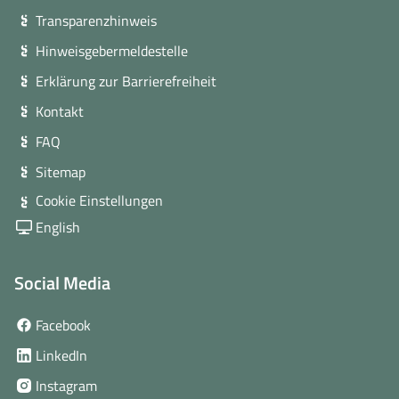
Transparenzhinweis
Hinweisgebermeldestelle
Erklärung zur Barrierefreiheit
Kontakt
FAQ
Sitemap
Cookie Einstellungen
English
Social Media
(öffnet
Facebook
in
(öffnet
LinkedIn
neuem
in
(öffnet
Instagram
Fenster)
neuem