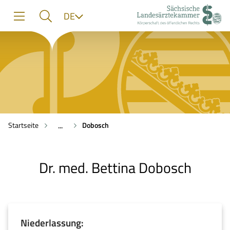
zur
zur
zum
Sprache
DE
Navigation
Suche
Inhalt
Startseite
Dobosch
...
Dr. med. Bettina Dobosch
Niederlassung: