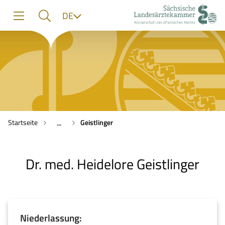
zur
zur
zum
Sprache
DE
Navigation
Suche
Inhalt
Startseite
Geistlinger
...
Dr. med. Heidelore Geistlinger
Niederlassung: