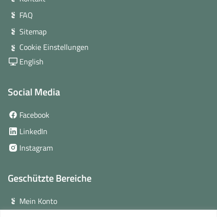
FAQ
Sitemap
Cookie Einstellungen
English
Social Media
(öffnet
Facebook
in
(öffnet
LinkedIn
neuem
in
(öffnet
Instagram
Fenster)
neuem
in
Fenster)
neuem
Geschützte Bereiche
Fenster)
Mein Konto