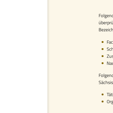
Folgend
überpr
Bezeic
Fac
Sc
Zu
Nac
Folgend
Sächsis
Tät
Org