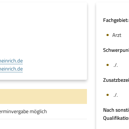
Fachgebiet:
Arzt
Schwerpunk
heinrich.de
./.
(öffnet
einrich.de
in
Zusatzbeze
neuem
Fenster)
./.
Nach sonsti
Terminvergabe möglich
Qualifikati