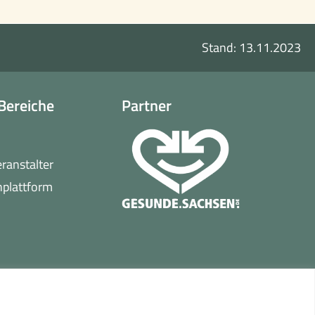
Stand: 13.11.2023
Bereiche
Partner
o
eranstalter
(öffnet
nplattform
in
neuem
Fenster)