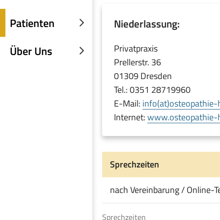
Untermenü
einblenden
Patienten
Niederlassung:
Untermenü
einblenden
Privatpraxis
Über Uns
Untermenü
Prellerstr. 36
einblenden
01309 Dresden
Tel.: 0351 28719960
E-Mail:
info(at)osteopathie-
Internet:
www.osteopathie-h
Sprechzeiten
nach Vereinbarung / Online-
Sprechzeiten