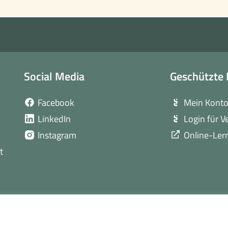
Social Media
Geschützte 
(öffnet
Facebook
Mein Kont
in
(öffnet
LinkedIn
Login für V
neuem
in
(öffnet
Instagram
Online-Ler
Fenster)
neuem
in
t
Fenster)
neuem
Fenster)