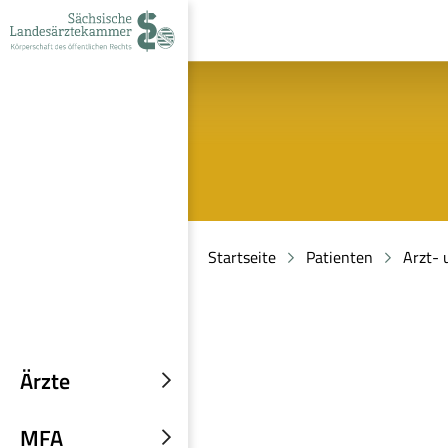
zur
zur
zum
Navigation
Suche
Inhalt
Startseite
Patienten
Arzt-
Ärzte
Untermenü
einblenden
MFA