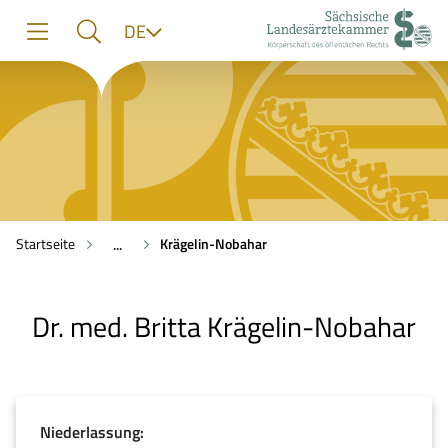
zur
zur
zum
Sprache
DE
Navigation
Suche
Inhalt
Startseite
Krägelin-Nobahar
...
Dr. med. Britta Krägelin-Nobahar
Niederlassung: