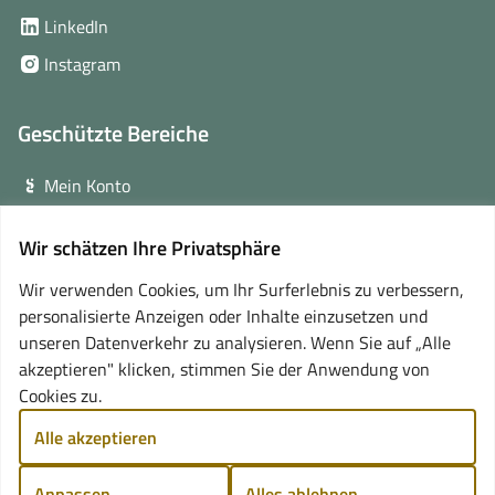
in
(öffnet
LinkedIn
neuem
in
(öffnet
Instagram
Fenster)
neuem
in
Fenster)
neuem
Geschützte Bereiche
Fenster)
Mein Konto
Login für Veranstalter
Wir schätzen Ihre Privatsphäre
(öffnet
Online-Lernplattform
in
Wir verwenden Cookies, um Ihr Surferlebnis zu verbessern,
neuem
personalisierte Anzeigen oder Inhalte einzusetzen und
Partner
Fenster)
unseren Datenverkehr zu analysieren. Wenn Sie auf „Alle
akzeptieren" klicken, stimmen Sie der Anwendung von
Cookies zu.
Alle akzeptieren
Anpassen
Alles ablehnen