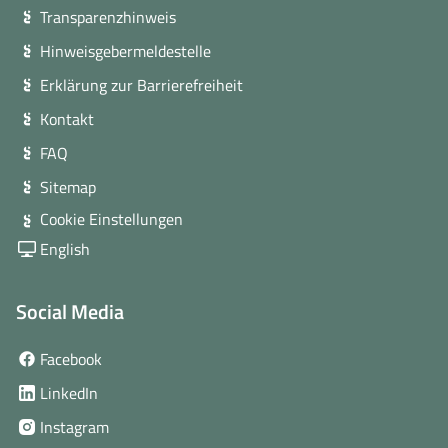
Transparenzhinweis
Hinweisgebermeldestelle
Erklärung zur Barrierefreiheit
Kontakt
FAQ
Sitemap
Cookie Einstellungen
English
Social Media
(öffnet
Facebook
in
(öffnet
LinkedIn
neuem
in
(öffnet
Instagram
Fenster)
neuem