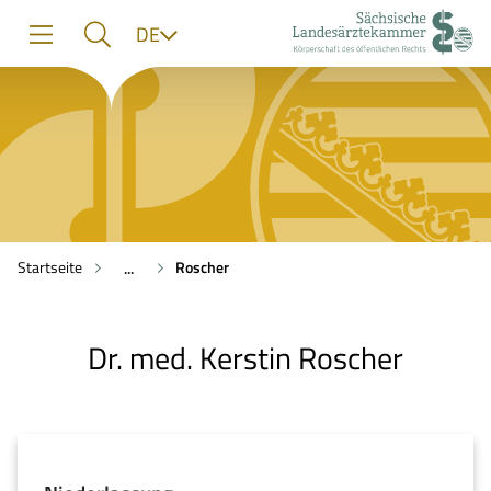
zur
zur
zum
Sprache
DE
Navigation
Suche
Inhalt
Startseite
Roscher
...
Dr. med. Kerstin Roscher