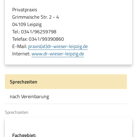
Privatpraxis
Grimmaische Str. 2 - 4
04109 Leipzig
Tel.: 0341/96259798
Telefax: 0341/99390860
E-Mail:
praxis(at)dr-wieser-leipzig.de
(öffnet
Internet:
www.dr-wieser-leipzig.de
in
neuem
Fenster)
Sprechzeiten
nach Vereinbarung
Sprechzeiten
Fachgebiet: