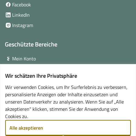
(öffnet
Facebook
in
(öffnet
LinkedIn
neuem
in
(öffnet
Instagram
Fenster)
neuem
in
Fenster)
neuem
Geschützte Bereiche
Fenster)
Mein Konto
Login für Veranstalter
Wir schätzen Ihre Privatsphäre
(öffnet
Online-Lernplattform
in
Wir verwenden Cookies, um Ihr Surferlebnis zu verbessern,
neuem
personalisierte Anzeigen oder Inhalte einzusetzen und
Partner
Fenster)
unseren Datenverkehr zu analysieren. Wenn Sie auf „Alle
akzeptieren" klicken, stimmen Sie der Anwendung von
Cookies zu.
Alle akzeptieren