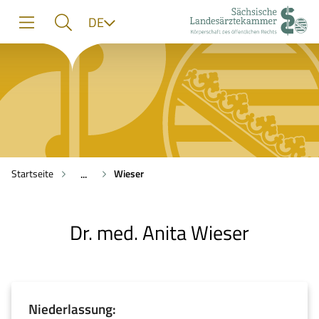
zur
zur
zum
Sprache
DE
Navigation
Suche
Inhalt
Startseite
Wieser
...
Dr. med. Anita Wieser
Niederlassung: