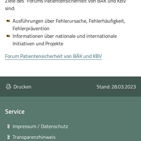
Ziele des "Forums Patientensicherheit von BÄK und KBV"
sind:
Ausführungen über Fehlerursache, Fehlerhäufigkeit,
Fehlerprävention
Informationen über nationale und internationale
Initiativen und Projekte
(öffnet
Forum Patientensicherheit von BÄK und KBV
in
neuem
Fenster)
Drucken
Stand: 28.03.2023
Service
Impressum / Datenschutz
Transparenzhinweis