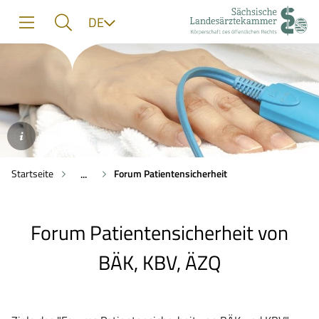
zur
zur
zum
Sprache
DE
Navigation
Suche
Inhalt
©AdobeStock/Bongkochrut
Startseite
Forum Patientensicherheit
...
Forum Patientensicherheit von
BÄK, KBV, ÄZQ