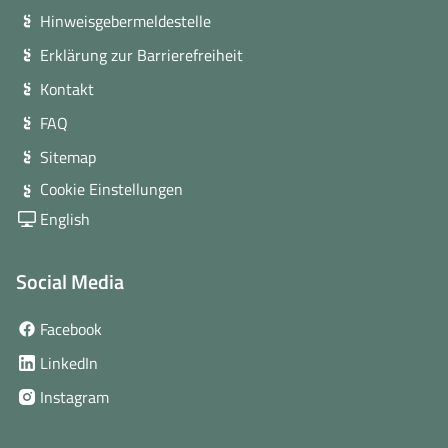
Hinweisgebermeldestelle
Erklärung zur Barrierefreiheit
Kontakt
FAQ
Sitemap
Cookie Einstellungen
English
Social Media
(öffnet
Facebook
in
(öffnet
LinkedIn
neuem
in
(öffnet
Instagram
Fenster)
neuem
in
Fenster)
neuem