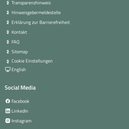
Transparenzhinweis
Hinweisgebermeldestelle
Erklärung zur Barrierefreiheit
Kontakt
FAQ
Sitemap
Cookie Einstellungen
English
Social Media
(öffnet
Facebook
in
(öffnet
LinkedIn
neuem
in
(öffnet
Instagram
Fenster)
neuem
in