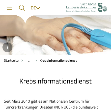
zur
zur
zum
Sprache
DE
Navigation
Suche
Inhalt
©AdobeStock/Bongkochrut
Startseite
Krebsinformationsdienst
...
Krebsinformationsdienst
Seit März 2010 gibt es am Nationalen Centrum für
Tumorerkrankungen Dresden (NCT/UCC) die bundesweit