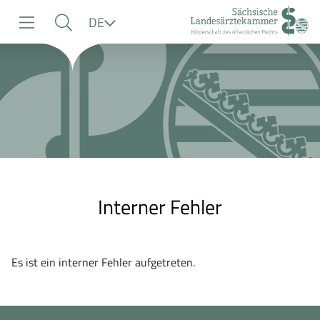
zur
zur
zum
Sprache
DE
Navigation
Suche
Inhalt
Interner Fehler
Es ist ein interner Fehler aufgetreten.