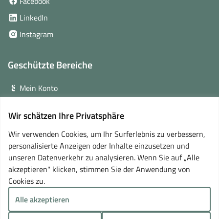
(öffnet
Facebook
in
(öffnet
LinkedIn
neuem
in
(öffnet
Instagram
Fenster)
neuem
in
Fenster)
neuem
Geschützte Bereiche
Fenster)
Mein Konto
Login für Veranstalter
Wir schätzen Ihre Privatsphäre
(öffnet
Online-Lernplattform
in
Wir verwenden Cookies, um Ihr Surferlebnis zu verbessern,
neuem
personalisierte Anzeigen oder Inhalte einzusetzen und
Partner
Fenster)
unseren Datenverkehr zu analysieren. Wenn Sie auf „Alle
akzeptieren" klicken, stimmen Sie der Anwendung von
Cookies zu.
Alle akzeptieren