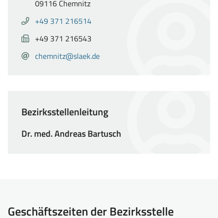
09116 Chemnitz
Telefon
Anrufen
+49 371 216514
von
Fax
CONTACT_BLOCK_FAX_NUMBER_SRONLY
+49 371 216543
Dipl.-
E-
Ing.
E-
chemnitz@slaek.de
Mail
(FH)
Mail
Beatrix
senden
Thierfelder:
an
+49
Dipl.-
Bezirksstellenleitung
371
Ing.
216514
(FH)
Dr. med. Andreas Bartusch
Beatrix
Thierfelder:
chemnitz@slaek.de
Geschäftszeiten der Bezirksstelle