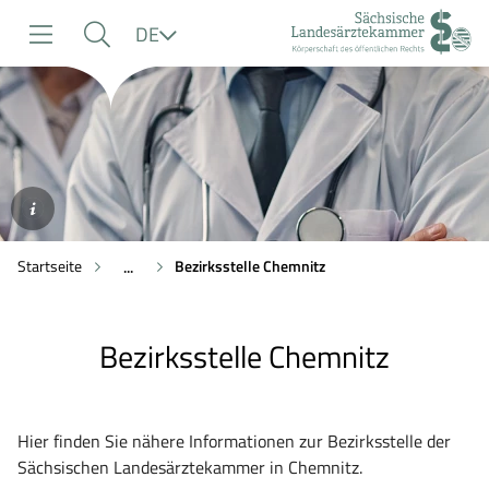
zur
zur
zum
Sprache
DE
Navigation
Suche
Inhalt
©AdobeStock/Vasyl
Startseite
Bezirksstelle Chemnitz
...
Bezirksstelle Chemnitz
Hier finden Sie nähere Informationen zur Bezirksstelle der
Sächsischen Landesärztekammer in Chemnitz.