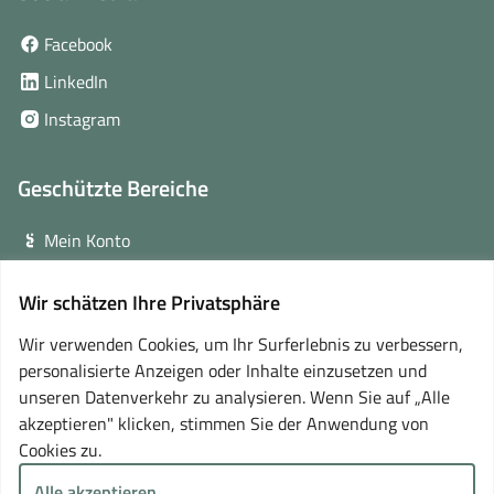
(öffnet
Facebook
in
(öffnet
LinkedIn
neuem
in
(öffnet
Instagram
Fenster)
neuem
in
Fenster)
neuem
Geschützte Bereiche
Fenster)
Mein Konto
Login für Veranstalter
Wir schätzen Ihre Privatsphäre
(öffnet
Online-Lernplattform
in
Wir verwenden Cookies, um Ihr Surferlebnis zu verbessern,
neuem
personalisierte Anzeigen oder Inhalte einzusetzen und
Partner
Fenster)
unseren Datenverkehr zu analysieren. Wenn Sie auf „Alle
akzeptieren" klicken, stimmen Sie der Anwendung von
Cookies zu.
Alle akzeptieren