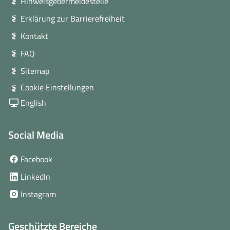
Hinweisgebermeldestelle
Erklärung zur Barrierefreiheit
Kontakt
FAQ
Sitemap
Cookie Einstellungen
English
Social Media
(öffnet
Facebook
in
(öffnet
LinkedIn
neuem
in
(öffnet
Instagram
Fenster)
neuem
in
Fenster)
neuem
Geschützte Bereiche