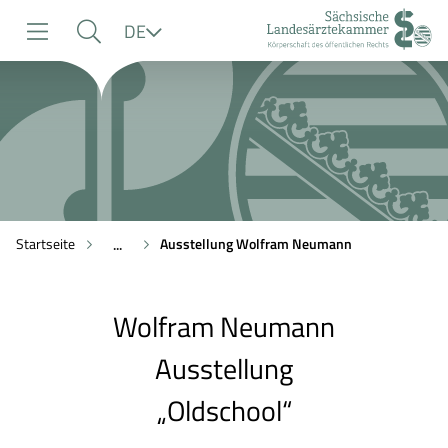
zur
zur
zum
Sprache
DE
Navigation
Suche
Inhalt
Startseite
Ausstellung Wolfram Neumann
...
Wolfram Neumann
Ausstellung
„Oldschool“