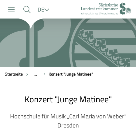
zur
zur
zum
Sprache
DE
Navigation
Suche
Inhalt
Startseite
Konzert "Junge Matinee"
...
Konzert "Junge Matinee"
Hochschule für Musik „Carl Maria von Weber“
Dresden