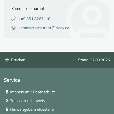
Kammerrestaurant
Telefon
Anrufen
+49 351 8267110
von
E-
E-
kammerrestaurant@slaek.de
Kontakt:
Mail
Mail
+49
senden
351
an
8267110
Kontakt:
kammerrestaurant@slaek.de
Drucken
Stand: 22.09.2025
Service
Impressum / Datenschutz
Transparenzhinweis
Hinweisgebermeldestelle