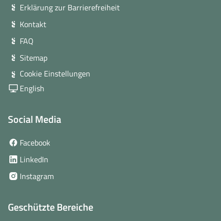
Erklärung zur Barrierefreiheit
Kontakt
FAQ
Sitemap
Cookie Einstellungen
English
Social Media
(öffnet
Facebook
in
(öffnet
LinkedIn
neuem
in
(öffnet
Instagram
Fenster)
neuem
in
Fenster)
neuem
Geschützte Bereiche
Fenster)