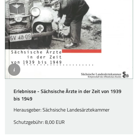
Erlebnisse.
Sächsische
Ärzte
in
der
Zeit
Erlebnisse - Sächsische Ärzte in der Zeit von 1939
von
bis 1949
1939
bis
Herausgeber: Sächsische Landesärztekammer
1949
(leider
Schutzgebühr: 8,00 EUR
vergriffen),
©SLAEK