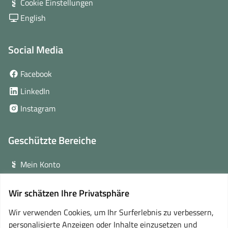
Cookie Einstellungen
English
Social Media
(öffnet
Facebook
in
(öffnet
LinkedIn
neuem
in
(öffnet
Instagram
Fenster)
neuem
in
Fenster)
neuem
Geschützte Bereiche
Fenster)
Mein Konto
Login für Veranstalter
Wir schätzen Ihre Privatsphäre
(öffnet
Online-Lernplattform
in
Wir verwenden Cookies, um Ihr Surferlebnis zu verbessern,
neuem
personalisierte Anzeigen oder Inhalte einzusetzen und