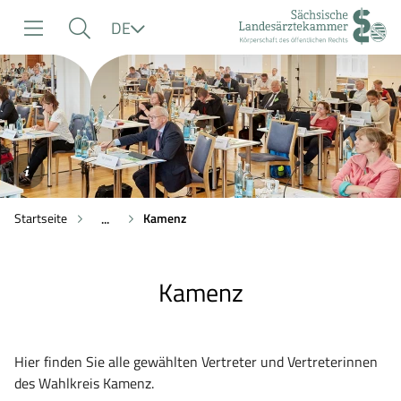
zur
zur
zum
Sprache
DE
Navigation
Suche
Inhalt
©SLAEK
Startseite
Kamenz
...
Kamenz
Hier finden Sie alle gewählten Vertreter und Vertreterinnen
des Wahlkreis Kamenz.