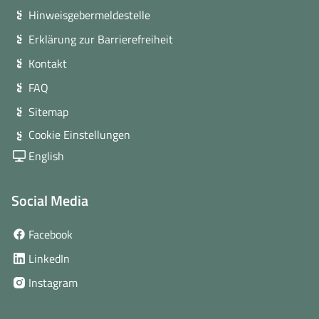
Hinweisgebermeldestelle
Erklärung zur Barrierefreiheit
Kontakt
FAQ
Sitemap
Cookie Einstellungen
English
Social Media
(öffnet
Facebook
in
(öffnet
LinkedIn
neuem
in
(öffnet
Instagram
Fenster)
neuem
in
Fenster)
neuem