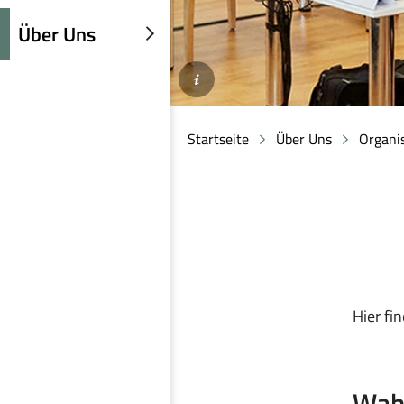
einblenden
Über Uns
Untermenü
©SLAEK
einblenden
Startseite
Über Uns
Organi
Hier fi
Wah