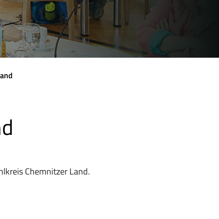
Land
nd
ahlkreis Chemnitzer Land.