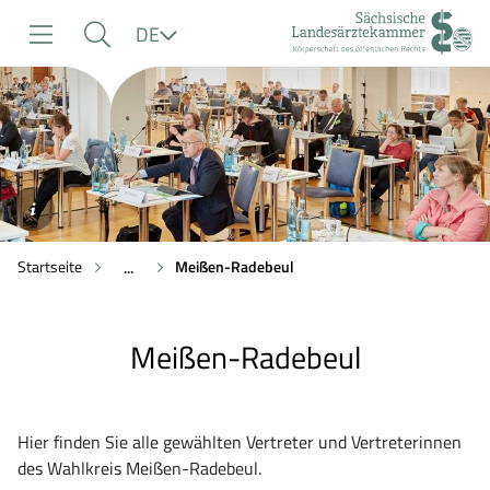
zur
zur
zum
Sprache
DE
Navigation
Suche
Inhalt
©SLAEK
Startseite
Meißen-Radebeul
...
Meißen-Radebeul
Hier finden Sie alle gewählten Vertreter und Vertreterinnen
des Wahlkreis Meißen-Radebeul.