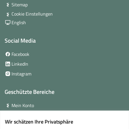
Sitemap
Cookie Einstellungen
English
Social Media
(öffnet
Facebook
in
(öffnet
LinkedIn
neuem
in
(öffnet
Instagram
Fenster)
neuem
in
Fenster)
neuem
Geschützte Bereiche
Fenster)
Mein Konto
Login für Veranstalter
Wir schätzen Ihre Privatsphäre
(öffnet
Online-Lernplattform