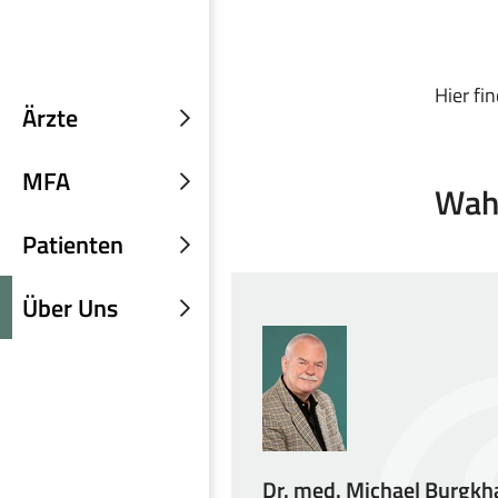
Hier fi
Ärzte
Untermenü
einblenden
MFA
Wah
Untermenü
einblenden
Patienten
Untermenü
einblenden
Über Uns
Untermenü
einblenden
Dr. med. Michael Burgkh