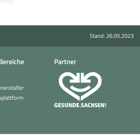
Stand: 26.05.2023
Bereiche
Partner
o
eranstalter
(öffnet
nplattform
in
neuem
Fenster)