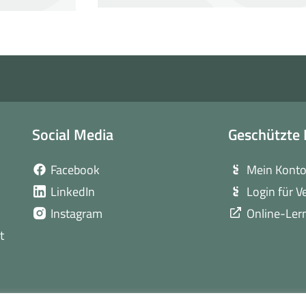
Social Media
Geschützte 
(öffnet
Facebook
Mein Kont
in
(öffnet
LinkedIn
Login für V
neuem
in
(öffnet
Instagram
Online-Ler
Fenster)
neuem
in
t
Fenster)
neuem
Fenster)