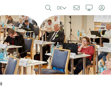
Sprache
DE
t)
)