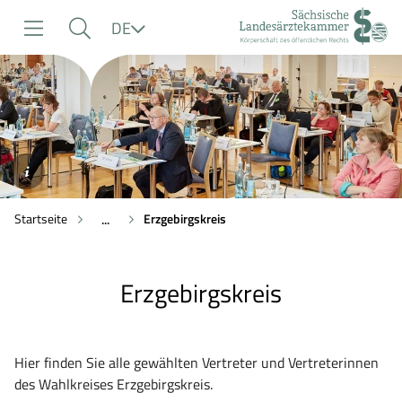
zur
zur
zum
Sprache
DE
Navigation
Suche
Inhalt
©SLAEK
Startseite
Erzgebirgskreis
...
Erzgebirgskreis
Hier finden Sie alle gewählten Vertreter und Vertreterinnen
des Wahlkreises Erzgebirgskreis.