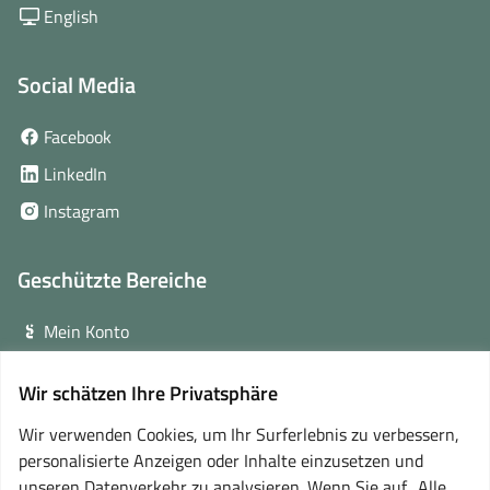
English
Social Media
(öffnet
Facebook
in
(öffnet
LinkedIn
neuem
in
(öffnet
Instagram
Fenster)
neuem
in
Fenster)
neuem
Geschützte Bereiche
Fenster)
Mein Konto
Login für Veranstalter
Wir schätzen Ihre Privatsphäre
(öffnet
Online-Lernplattform
in
Wir verwenden Cookies, um Ihr Surferlebnis zu verbessern,
neuem
personalisierte Anzeigen oder Inhalte einzusetzen und
Partner
Fenster)
unseren Datenverkehr zu analysieren. Wenn Sie auf „Alle