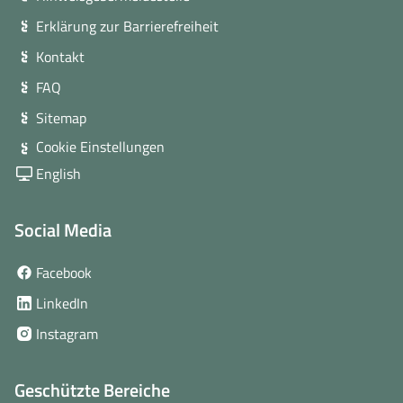
Erklärung zur Barrierefreiheit
Kontakt
FAQ
Sitemap
Cookie Einstellungen
English
Social Media
(öffnet
Facebook
in
(öffnet
LinkedIn
neuem
in
(öffnet
Instagram
Fenster)
neuem
in
Fenster)
neuem
Geschützte Bereiche
Fenster)