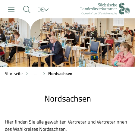
zur
zur
zum
Sprache
DE
Navigation
Suche
Inhalt
©SLAEK
Startseite
Nordsachsen
...
Nordsachsen
Hier finden Sie alle gewählten Vertreter und Vertreterinnen
des Wahlkreises Nordsachsen.