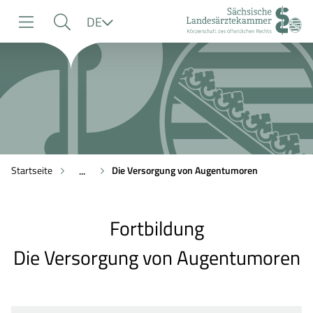
zur
zur
zum
Sprache
DE
Navigation
Suche
Inhalt
Startseite
Die Versorgung von Augentumoren
...
Fortbildung
Die Versorgung von Augentumoren