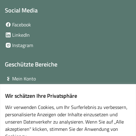
Social Media
(öffnet
Facebook
in
(öffnet
LinkedIn
neuem
in
(öffnet
Instagram
Fenster)
neuem
in
Fenster)
neuem
Geschützte Bereiche
Fenster)
Mein Konto
Login für Veranstalter
Wir schätzen Ihre Privatsphäre
(öffnet
Online-Lernplattform
in
Wir verwenden Cookies, um Ihr Surferlebnis zu verbessern,
neuem
personalisierte Anzeigen oder Inhalte einzusetzen und
Partner
Fenster)
unseren Datenverkehr zu analysieren. Wenn Sie auf „Alle
akzeptieren" klicken, stimmen Sie der Anwendung von