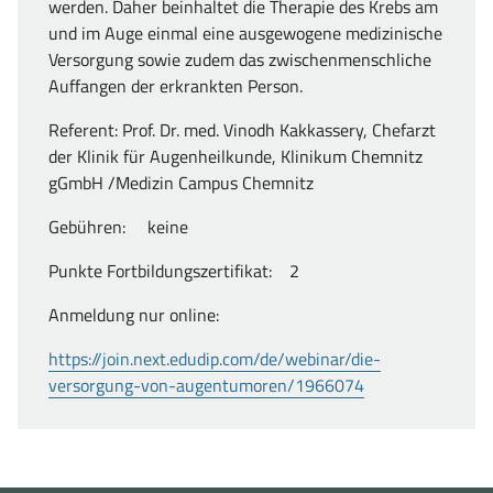
werden. Daher beinhaltet die Therapie des Krebs am
und im Auge einmal eine ausgewogene medizinische
Versorgung sowie zudem das zwischenmenschliche
Auffangen der erkrankten Person.
Referent: Prof. Dr. med. Vinodh Kakkassery, Chefarzt
der Klinik für Augenheilkunde, Klinikum Chemnitz
gGmbH /Medizin Campus Chemnitz
Gebühren: keine
Punkte Fortbildungszertifikat: 2
(öffnet
Anmeldung nur online:
in
https://join.next.edudip.com/de/webinar/die-
neuem
(öffnet
versorgung-von-augentumoren/1966074
Fenster)
in
neuem
Fenster)