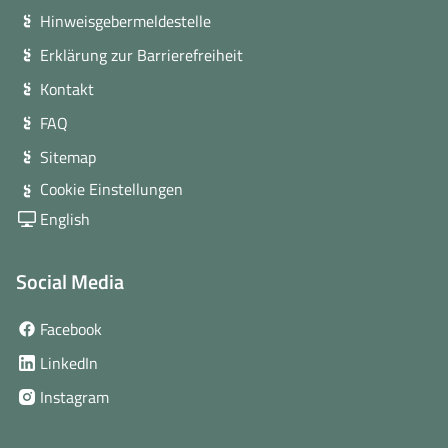
Hinweisgebermeldestelle
Erklärung zur Barrierefreiheit
Kontakt
FAQ
Sitemap
Cookie Einstellungen
English
Social Media
(öffnet
Facebook
in
(öffnet
LinkedIn
neuem
in
(öffnet
Instagram
Fenster)
neuem
in
Fenster)
neuem