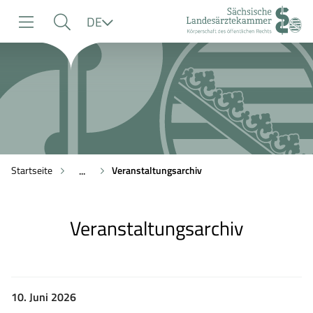
zur
zur
zum
Sprache
DE
Navigation
Suche
Inhalt
Startseite
Veranstaltungsarchiv
...
Veranstaltungsarchiv
10. Juni 2026