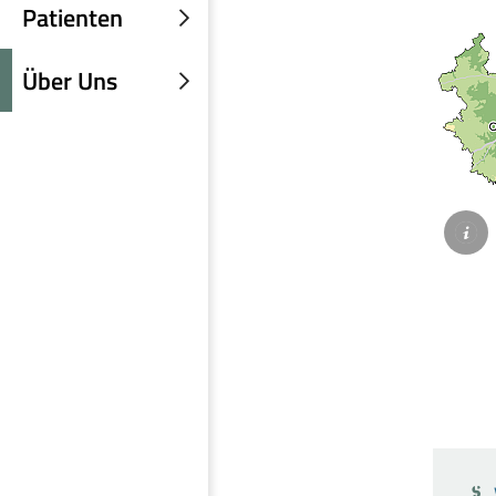
Patienten
Untermenü
einblenden
Über Uns
Untermenü
einblenden
©Landrat
Vogtlandk