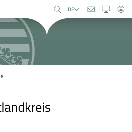
Sprache
DE
is
landkreis