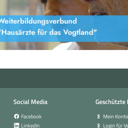
Social Media
Geschützte 
(öffnet
Facebook
Mein Kont
in
(öffnet
LinkedIn
Login für V