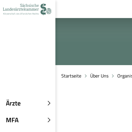
zur
zur
zum
Navigation
Suche
Inhalt
Startseite
Über Uns
Organi
Ärzte
Untermenü
einblenden
MFA
Untermenü
einblenden