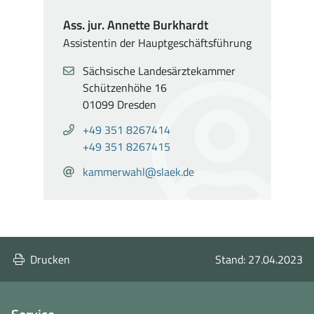
Ass. jur. Annette Burkhardt
Assistentin der Hauptgeschäftsführung
Adresse
Sächsische Landesärztekammer
,
Schützenhöhe 16
01099 Dresden
Telefon
Anrufen
+49 351 8267414
von
Anrufen
+49 351 8267415
Ass.
von
E-
E-
kammerwahl@slaek.de
jur.
Ass.
Mail
Mail
Annette
jur.
senden
Burkhardt:
Annette
an
+49
Burkhardt:
Ass.
351
+49
jur.
Drucken
Stand: 27.04.2023
8267414
351
Annette
8267415
Burkhardt:
kammerwahl@slaek.de