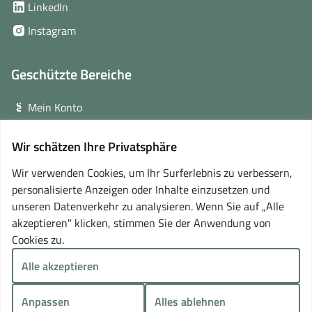
(öffnet
LinkedIn
neuem
in
(öffnet
Instagram
Fenster)
neuem
in
Fenster)
neuem
Geschützte Bereiche
Fenster)
Mein Konto
Login für Veranstalter
Wir schätzen Ihre Privatsphäre
(öffnet
Online-Lernplattform
in
Wir verwenden Cookies, um Ihr Surferlebnis zu verbessern,
neuem
personalisierte Anzeigen oder Inhalte einzusetzen und
Partner
Fenster)
unseren Datenverkehr zu analysieren. Wenn Sie auf „Alle
akzeptieren" klicken, stimmen Sie der Anwendung von
Cookies zu.
Alle akzeptieren
Anpassen
Alles ablehnen