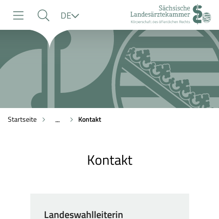
zur
zur
zum
Sprache
DE
Navigation
Suche
Inhalt
Startseite
Kontakt
...
Kontakt
Landeswahlleiterin