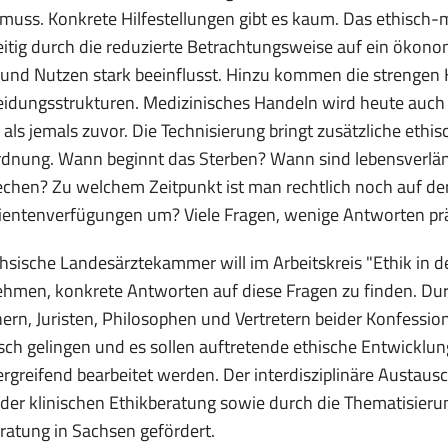
 muss. Konkrete Hilfestellungen gibt es kaum. Das ethisch
eitig durch die reduzierte Betrachtungsweise auf ein ökono
und Nutzen stark beeinflusst. Hinzu kommen die strengen
idungsstrukturen. Medizinisches Handeln wird heute auch s
 als jemals zuvor. Die Technisierung bringt zusätzliche ethi
rdnung. Wann beginnt das Sterben? Wann sind lebensverl
chen? Zu welchem Zeitpunkt ist man rechtlich noch auf de
ientenverfügungen um? Viele Fragen, wenige Antworten prä
hsische Landesärztekammer will im Arbeitskreis "Ethik in 
hmen, konkrete Antworten auf diese Fragen zu finden. Dur
ern, Juristen, Philosophen und Vertretern beider Konfessione
ch gelingen und es sollen auftretende ethische Entwicklun
rgreifend bearbeitet werden. Der interdisziplinäre Austausc
 der klinischen Ethikberatung sowie durch die Thematisier
ratung in Sachsen gefördert.