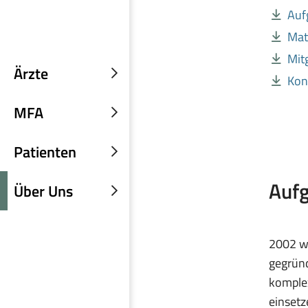
Auf
Mat
Mit
Ärzte
Kon
Untermenü
einblenden
MFA
Untermenü
einblenden
Patienten
Untermenü
einblenden
Aufg
Über Uns
Untermenü
einblenden
2002 wu
gegründ
komplex
einsetz