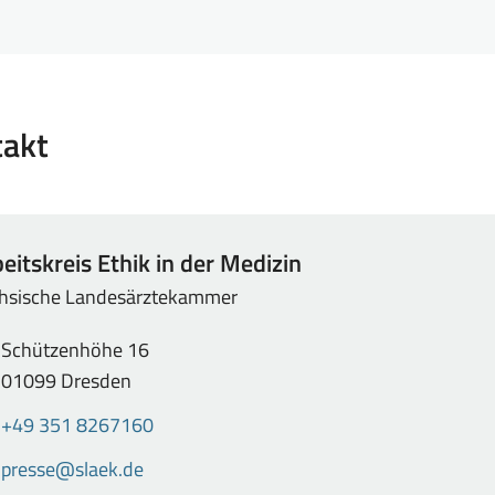
takt
eitskreis Ethik in der Medizin
hsische Landesärztekammer
dresse
,
Schützenhöhe 16
01099 Dresden
elefon
Anrufen
+49 351 8267160
von
-
E-
presse@slaek.de
Arbeitskreis