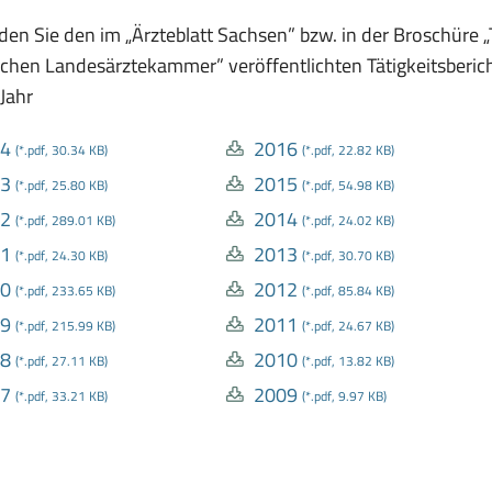
nden Sie den im „Ärzteblatt Sachsen” bzw. in der Broschüre „
chen Landesärztekammer” veröffentlichten Tätigkeitsberich
 Jahr
4
2016
(*.pdf, 30.34 KB)
(*.pdf, 22.82 KB)
3
2015
(*.pdf, 25.80 KB)
(*.pdf, 54.98 KB)
2
2014
(*.pdf, 289.01 KB)
(*.pdf, 24.02 KB)
1
2013
(*.pdf, 24.30 KB)
(*.pdf, 30.70 KB)
0
2012
(*.pdf, 233.65 KB)
(*.pdf, 85.84 KB)
9
2011
(*.pdf, 215.99 KB)
(*.pdf, 24.67 KB)
8
2010
(*.pdf, 27.11 KB)
(*.pdf, 13.82 KB)
7
2009
(*.pdf, 33.21 KB)
(*.pdf, 9.97 KB)