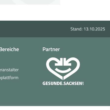
Stand: 13.10.2025
Bereiche
Partner
o
eranstalter
(öffnet
nplattform
in
neuem
Fenster)