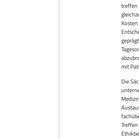
treffen
gleichz
Kosten 
Entsche
geprägt
Tageso
abzubre
mit Pat
Die Säc
unterne
Medizin
Austaus
fachübe
Treffen
Ethikbe