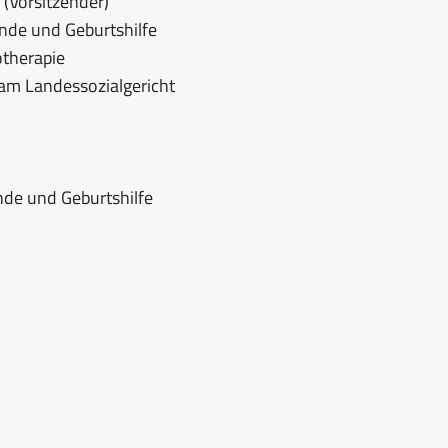
 (Vorsitzender)
unde und Geburtshilfe
otherapie
er am Landessozialgericht
unde und Geburtshilfe