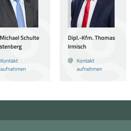
Dipl.-Kfm. Thomas
 Michael Schulte
Irmisch
stenberg
E-
Kontakt
-
Kontakt
Kontakt
Kontakt
Mail
aufnehmen
ail
aufnehmen
aufnehmen
aufnehmen
mit
mit
Dipl.-
Dr.
Kfm.
Michael
Thomas
Schulte
Irmisch
Westenberg