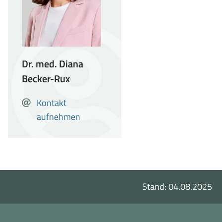
Dr. med. Diana
Becker-Rux
E-
Kontakt
Kontakt
Mail
aufnehmen
aufnehmen
mit
Dr.
med.
Diana
Becker-
Stand: 04.08.2025
Rux