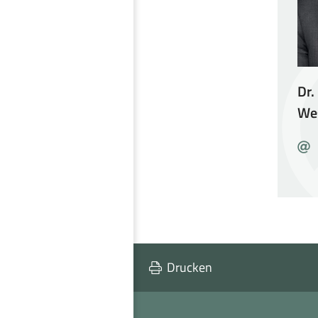
Dr.
We
E
M
Drucken