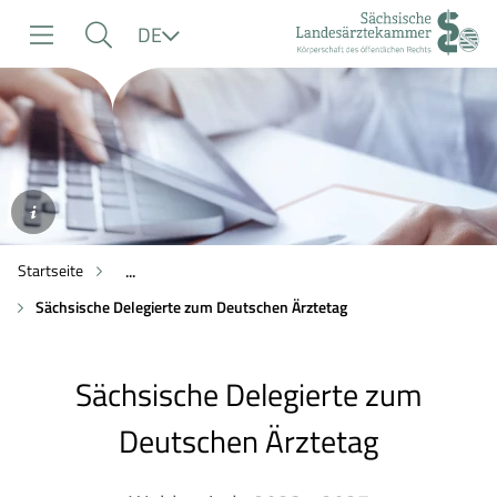
zur
zur
zum
Sprache
DE
Navigation
Suche
Inhalt
©AdobeStock/Anna
Fedorova
Startseite
...
Sächsische Delegierte zum Deutschen Ärztetag
Sächsische Delegierte zum
Deutschen Ärztetag