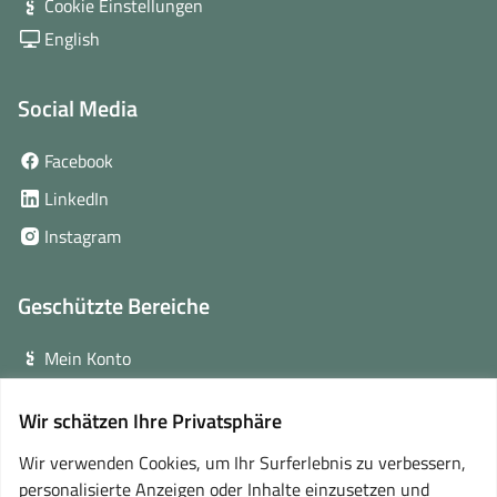
Cookie Einstellungen
English
Social Media
(öffnet
Facebook
in
(öffnet
LinkedIn
neuem
in
(öffnet
Instagram
Fenster)
neuem
in
Fenster)
neuem
Geschützte Bereiche
Fenster)
Mein Konto
Login für Veranstalter
Wir schätzen Ihre Privatsphäre
(öffnet
Online-Lernplattform
in
Wir verwenden Cookies, um Ihr Surferlebnis zu verbessern,
neuem
personalisierte Anzeigen oder Inhalte einzusetzen und