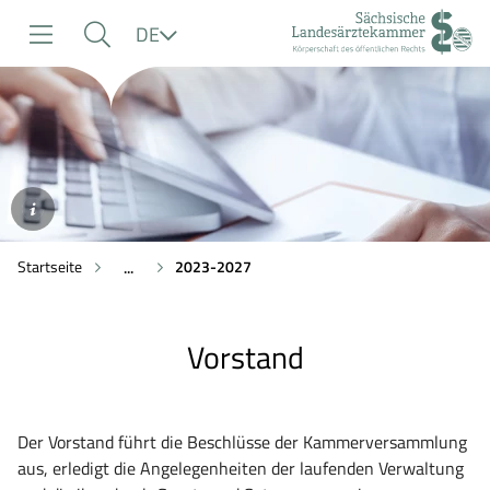
zur
zur
zum
Sprache
DE
Navigation
Suche
Inhalt
©AdobeStock/Hyejin
Kang
Startseite
2023-2027
...
Vorstand
Der Vorstand führt die Beschlüsse der Kammerversammlung
aus, erledigt die Angelegenheiten der laufenden Verwaltung