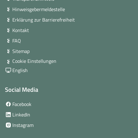
Hinweisgebermeldestelle
Erklärung zur Barrierefreiheit
Kontakt
FAQ
Sitemap
Cookie Einstellungen
English
Social Media
(öffnet
Facebook
in
(öffnet
LinkedIn
neuem
in
(öffnet
Instagram
Fenster)
neuem
in
Fenster)