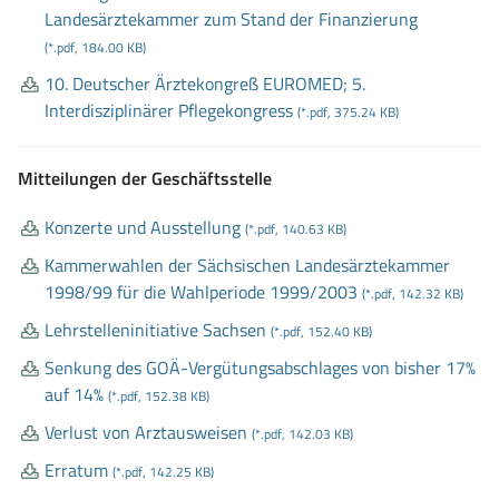
Landesärztekammer zum Stand der Finanzierung
(*.pdf, 184.00 KB)
10
. Deutscher Ärztekongreß EUROMED; 5
.
Interdisziplinärer Pflegekongress
(*.pdf, 375.24 KB)
Mitteilungen der Geschäftsstelle
Konzerte und Ausstellung
(*.pdf, 140.63 KB)
Kammerwahlen der Sächsischen Landesärztekammer
1998/99 für die Wahlperiode 1999/2003
(*.pdf, 142.32 KB)
Lehrstelleninitiative Sachsen
(*.pdf, 152.40 KB)
Senkung des GOÄ
-Vergütungsabschlages von bisher 17%
auf 14%
(*.pdf, 152.38 KB)
Verlust von Arztausweisen
(*.pdf, 142.03 KB)
Erratum
(*.pdf, 142.25 KB)