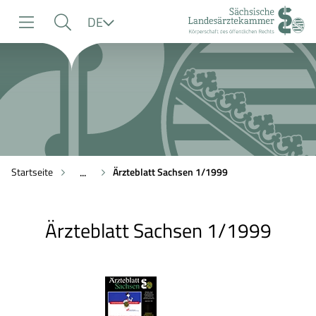
zur
zur
zum
Sprache
DE
Navigation
Suche
Inhalt
Startseite
Ärzteblatt Sachsen 1/1999
...
Ärzteblatt Sachsen 1/1999