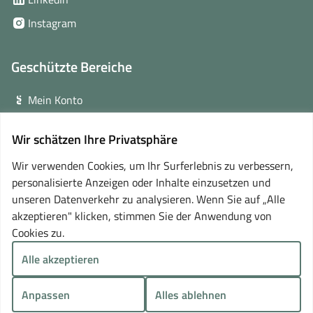
neuem
in
(öffnet
Instagram
Fenster)
neuem
in
Fenster)
neuem
Geschützte Bereiche
Fenster)
Mein Konto
Login für Veranstalter
Wir schätzen Ihre Privatsphäre
(öffnet
Online-Lernplattform
in
Wir verwenden Cookies, um Ihr Surferlebnis zu verbessern,
neuem
personalisierte Anzeigen oder Inhalte einzusetzen und
Partner
Fenster)
unseren Datenverkehr zu analysieren. Wenn Sie auf „Alle
akzeptieren" klicken, stimmen Sie der Anwendung von
Cookies zu.
Alle akzeptieren
Anpassen
Alles ablehnen