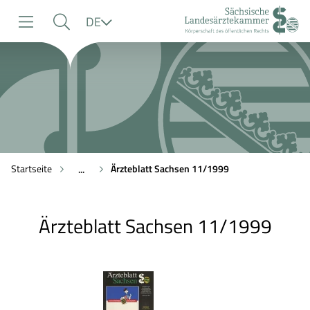
zur
zur
zum
Sprache
DE
Navigation
Suche
Inhalt
Startseite
Ärzteblatt Sachsen 11/1999
...
Ärzteblatt Sachsen 11/1999