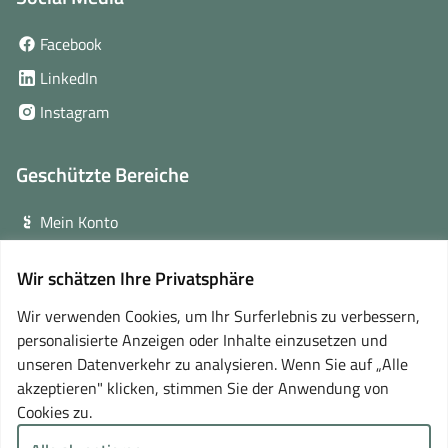
(öffnet
Facebook
in
(öffnet
LinkedIn
neuem
in
(öffnet
Instagram
Fenster)
neuem
in
Fenster)
neuem
Geschützte Bereiche
Fenster)
Mein Konto
Login für Veranstalter
Wir schätzen Ihre Privatsphäre
(öffnet
Online-Lernplattform
in
Wir verwenden Cookies, um Ihr Surferlebnis zu verbessern,
neuem
personalisierte Anzeigen oder Inhalte einzusetzen und
Partner
Fenster)
unseren Datenverkehr zu analysieren. Wenn Sie auf „Alle
akzeptieren" klicken, stimmen Sie der Anwendung von
Cookies zu.