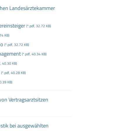
chen Landesärztekammer
ereinsteiger
(*.pdf, 32.72 KB)
.74 KB)
do
(*.pdf, 32.72 KB)
anagement
(*.pdf, 40.34 KB)
f, 40.30 KB)
(*.pdf, 40.28 KB)
40.39 KB)
on Vertragsarztsitzen
stik bei ausgewählten