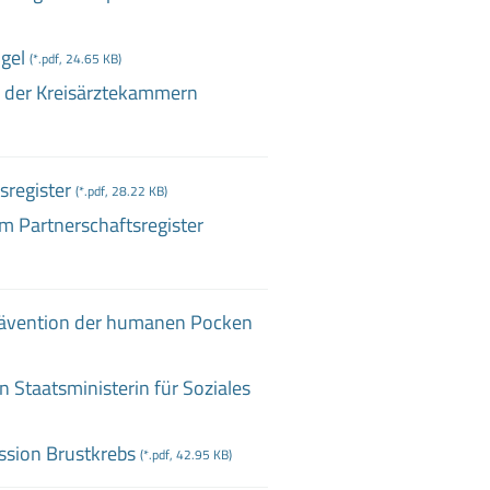
gel
(*.pdf, 24.65 KB)
n der Kreisärztekammern
sregister
(*.pdf, 28.22 KB)
m Partnerschaftsregister
Prävention der humanen Pocken
n Staatsministerin für Soziales
ssion Brustkrebs
(*.pdf, 42.95 KB)