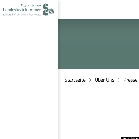
zur
zur
zum
Navigation
Suche
Inhalt
Startseite
Über Uns
Presse