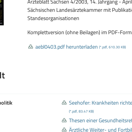
Ärzteblatt Sachsen 4/2003, 14. Jahrgang - April
Sächsischen Landesärztekammer mit Publikatio
Standesorganisationen
Komplettversion (ohne Beilagen) im PDF-Form
aebl0403
.pdf herunterladen
(*.pdf, 610.30 KB)
lt
olitik
Seehofer: Krankheiten richt
(*.pdf, 83.47 KB)
Thesen einer Gesundheitsr
Ärztliche Weiter
- und Fortb