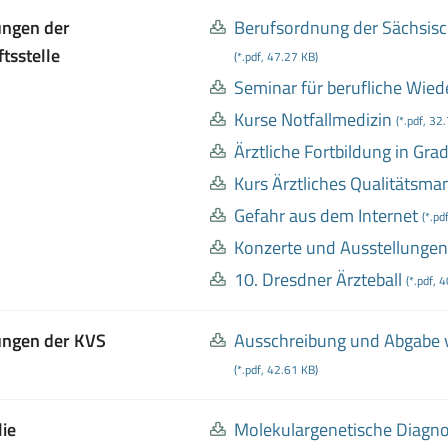
ungen der
Berufsordnung der Sächsis
tsstelle
(*.pdf, 47.27 KB)
Seminar für berufliche Wied
Kurse Notfallmedizin
(*.pdf, 32
Ärztliche Fortbildung in Gra
Kurs Ärztliches Qualitätsm
Gefahr aus dem Internet
(*.pd
Konzerte und Ausstellungen
10
. Dresdner Ärzteball
(*.pdf, 
lungen der KVS
Ausschreibung und Abgabe v
(*.pdf, 42.61 KB)
lie
Molekulargenetische Diagno