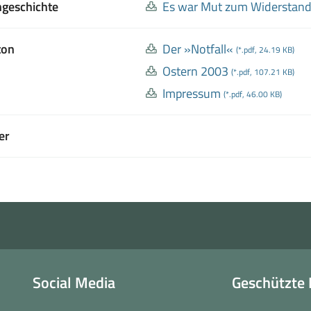
ngeschichte
Es war Mut zum Widerstan
ton
Der »Notfall«
(*.pdf, 24.19 KB)
Ostern 2003
(*.pdf, 107.21 KB)
Impressum
(*.pdf, 46.00 KB)
er
Social Media
Geschützte 