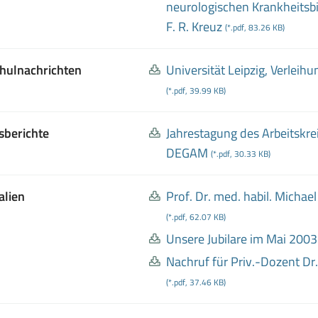
neurologischen Krankheitsb
F
. R
. Kreuz
(*.pdf, 83.26 KB)
hulnachrichten
Universität Leipzig, Verlei
(*.pdf, 39.99 KB)
sberichte
Jahrestagung des Arbeitskre
DEGAM
(*.pdf, 30.33 KB)
alien
Prof
. Dr
. med
. habil
. Michae
(*.pdf, 62.07 KB)
Unsere Jubilare im Mai 2003
Nachruf für Priv
.
-Dozent Dr
(*.pdf, 37.46 KB)