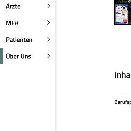
Ärzte
Untermenü
einblenden
MFA
Untermenü
einblenden
Patienten
Untermenü
einblenden
Über Uns
Untermenü
einblenden
Inha
Berufsp