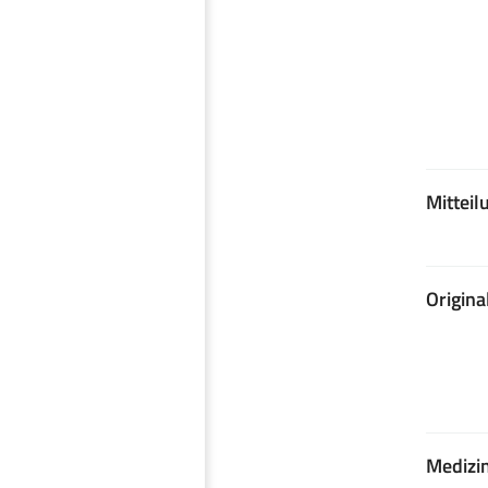
Mittei
Origina
Medizi