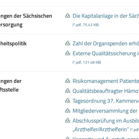
ungen der Sächsischen
Die Kapitalanlage in der Sä
ersorgung
(*.pdf, 75.43 KB)
eitspolitik
Zahl der Organspenden erh
Externe Qualitätssicherung 
(*.pdf, 131.48 KB)
ungen der
Risikomanagement Patiente
tsstelle
Qualitätsbeauftragter Hämo
Tagesordnung 37
. Kammer
Mitgliederversammlung der
Abschlussprüfung im Ausbil
„Arzthelfer/Arzthelferin”
(*.pd