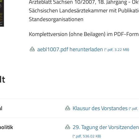
Ärzteblatt Sachsen 10/2007, 18. Jahrgang - Okt
Sächsischen Landesärztekammer mit Publikatio
Standesorganisationen
Komplettversion (ohne Beilagen) im PDF-Form
aebl1007
.pdf herunterladen
(*.pdf, 3.22 MB)
lt
al
Klausur des Vorstandes
(*.pdf
olitik
29
. Tagung der Vorsitzende
(*.pdf, 536.02 KB)