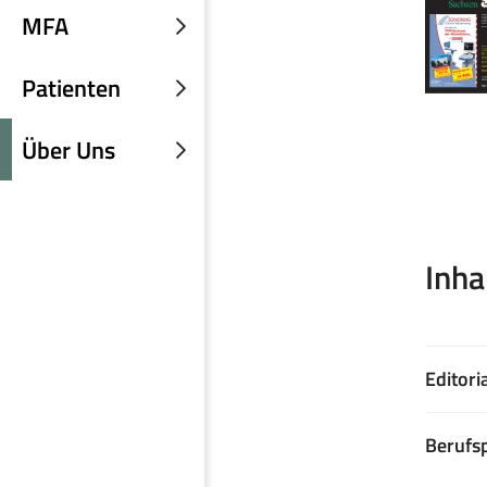
einblenden
MFA
Untermenü
einblenden
Patienten
Untermenü
einblenden
Über Uns
Untermenü
einblenden
Inha
Editori
Berufsp