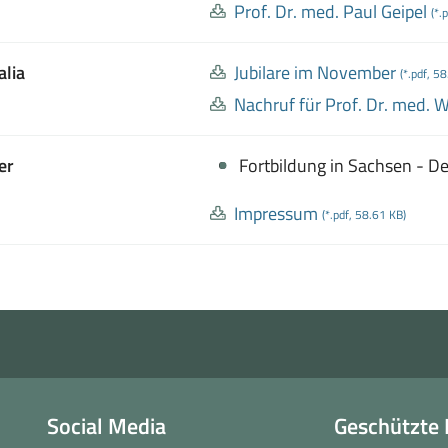
Prof
. Dr
. med
. Paul Geipel
(*.
alia
Jubilare im November
(*.pdf, 5
Nachruf für Prof
. Dr
. med
. 
er
Fortbildung in Sachsen - 
Impressum
(*.pdf, 58.61 KB)
Social Media
Geschützte 