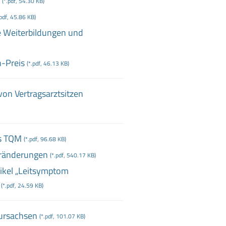
(*.pdf, 54.30 KB)
.pdf, 45.86 KB)
e Weiterbildungen und
n
-Preis
(*.pdf, 46.13 KB)
on Vertragsarztsitzen
es TQM
(*.pdf, 96.68 KB)
eränderungen
(*.pdf, 540.17 KB)
tikel „Leitsymptom
(*.pdf, 24.59 KB)
ursachsen
(*.pdf, 101.07 KB)