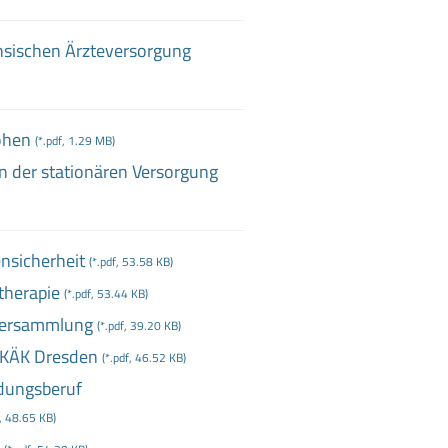
chsischen Ärzteversorgung
öhen
(*.pdf, 1.29 MB)
in der stationären Versorgung
nsicherheit
(*.pdf, 53.58 KB)
therapie
(*.pdf, 53.44 KB)
versammlung
(*.pdf, 39.20 KB)
 KÄK Dresden
(*.pdf, 46.52 KB)
dungsberuf
f, 48.65 KB)