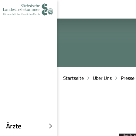
zur
zur
zum
Navigation
Suche
Inhalt
Startseite
Über Uns
Presse
Ärzte
Untermenü