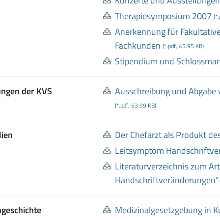
Konzerte und Ausstellungen
Therapiesymposium 2007
(*
Anerkennung für Fakultativ
Fachkunden
(*.pdf, 45.95 KB)
Stipendium und Schlossma
lungen der KVS
Ausschreibung und Abgabe v
(*.pdf, 53.99 KB)
lien
Der Chefarzt als Produkt d
Leitsymptom Handschriftv
Literaturverzeichnis zum Ar
Handschriftveränderungen”
ngeschichte
Medizinalgesetzgebung in K