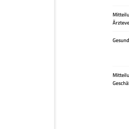
Mitteil
Ärztev
Gesundh
Mitteil
Geschäf