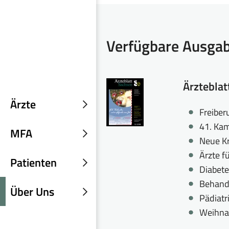
Verfügbare Ausga
Ärztebla
Ärzte
Untermenü
Freiber
einblenden
41. Ka
MFA
Neue K
Untermenü
Ärzte f
einblenden
Patienten
Diabete
Untermenü
Behandl
einblenden
Über Uns
Pädiatr
Untermenü
Weihna
einblenden