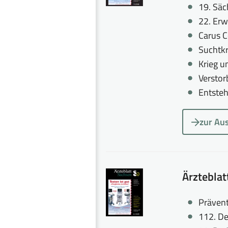
19. Säc
22. Er
Carus C
Suchtk
Krieg u
Versto
Entsteh
zur Au
Ärztebla
Prävent
112. De