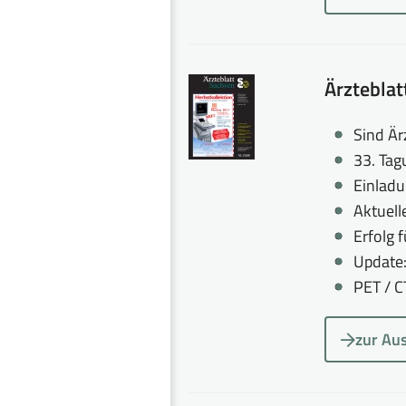
Ärztebla
Sind Är
33. Tag
Einlad
Aktuell
Erfolg 
Update
PET / 
zur Au