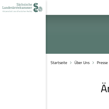
zur
zur
zum
Navigation
Suche
Inhalt
Startseite
Über Uns
Presse
Ä