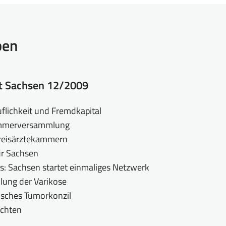
ben
tt Sachsen 12/2009
uflichkeit und Fremdkapital
mmerversammlung
reisärztekammern
ür Sachsen
s: Sachsen startet einmaliges Netzwerk
ung der Varikose
isches Tumorkonzil
chten