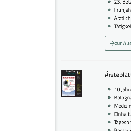
23. Be
Frühja
Ärztlic
Tätigke
zur Au
Ärztebla
10 Jahr
Bologn
Medizin
Einhalt
Tagesor
Besser 