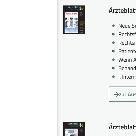
Ärztebla
Neue S
Rechtsf
Rechtsm
Patient
Wenn Är
Behand
I. Inte
zur Au
Ärztebla