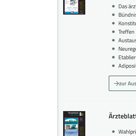
Das ärz
Bündnis
Konstit
Treffen
Austaus
Neurege
Etablie
Adiposi
zur Au
Ärztebla
Wahlprü