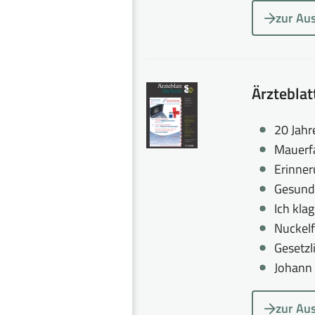
zur Au
Ärztebla
20 Jahr
Mauerfa
Erinner
Gesundh
Ich kla
Nuckelf
Gesetzl
Johann 
zur Au