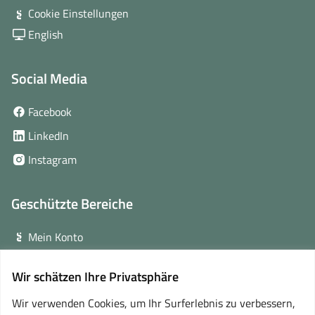
Cookie Einstellungen
English
Social Media
(öffnet
Facebook
in
(öffnet
LinkedIn
neuem
in
(öffnet
Instagram
Fenster)
neuem
in
Fenster)
neuem
Geschützte Bereiche
Fenster)
Mein Konto
Login für Veranstalter
Wir schätzen Ihre Privatsphäre
(öffnet
Online-Lernplattform
in
Wir verwenden Cookies, um Ihr Surferlebnis zu verbessern,