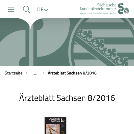
zur
zur
zum
Sprache
DE
Navigation
Suche
Inhalt
Startseite
Ärzteblatt Sachsen 8/2016
...
Ärzteblatt Sachsen 8/2016