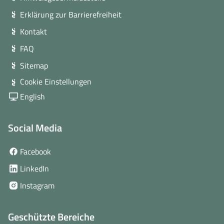
Erklärung zur Barrierefreiheit
Kontakt
FAQ
Sitemap
Cookie Einstellungen
English
Social Media
(öffnet
Facebook
in
(öffnet
LinkedIn
neuem
in
(öffnet
Instagram
Fenster)
neuem
in
Fenster)
neuem
Geschützte Bereiche
Fenster)