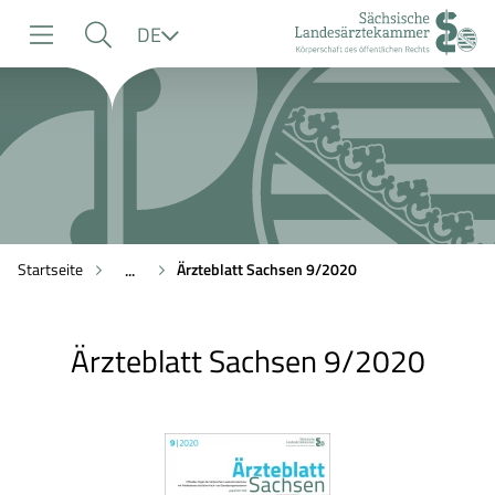
zur
zur
zum
Sprache
DE
Navigation
Suche
Inhalt
Startseite
Ärzteblatt Sachsen 9/2020
...
Ärzteblatt Sachsen 9/2020