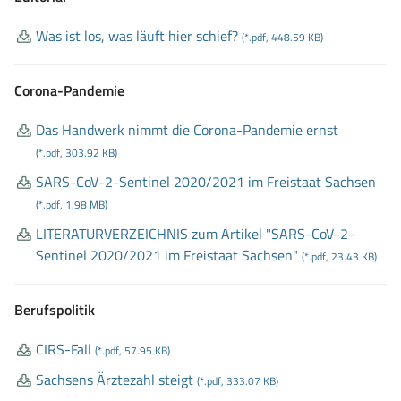
Was ist los, was läuft hier schief?
(*.pdf, 448.59 KB)
Corona-Pandemie
Das Handwerk nimmt die Corona
-Pandemie ernst
(*.pdf, 303.92 KB)
SARS
-CoV
-2
-Sentinel 2020/2021 im Freistaat Sachsen
(*.pdf, 1.98 MB)
LITERATURVERZEICHNIS zum Artikel "SARS
-CoV
-2
-
Sentinel 2020/2021 im Freistaat Sachsen"
(*.pdf, 23.43 KB)
Berufspolitik
CIRS
-Fall
(*.pdf, 57.95 KB)
Sachsens Ärztezahl steigt
(*.pdf, 333.07 KB)