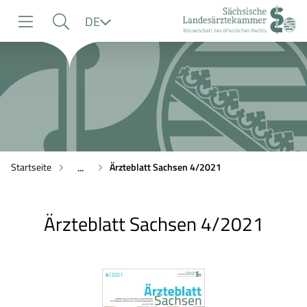
zur
zur
zum
Sprache
DE
Navigation
Suche
Inhalt
Startseite
Ärzteblatt Sachsen 4/2021
...
Ärzteblatt Sachsen 4/2021