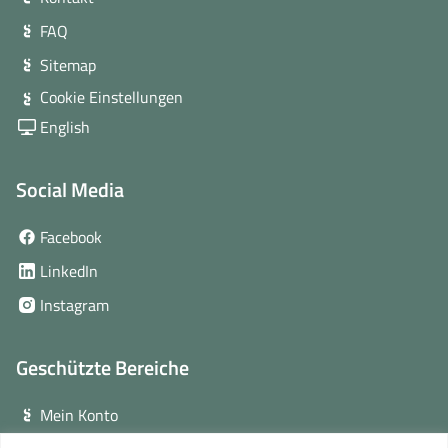
FAQ
Sitemap
Cookie Einstellungen
English
Social Media
(öffnet
Facebook
in
(öffnet
LinkedIn
neuem
in
(öffnet
Instagram
Fenster)
neuem
in
Fenster)
neuem
Geschützte Bereiche
Fenster)
Mein Konto