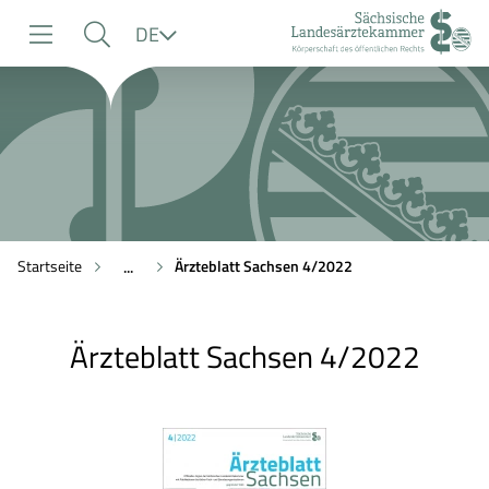
zur
zur
zum
Sprache
DE
Navigation
Suche
Inhalt
Startseite
Ärzteblatt Sachsen 4/2022
...
Ärzteblatt Sachsen 4/2022