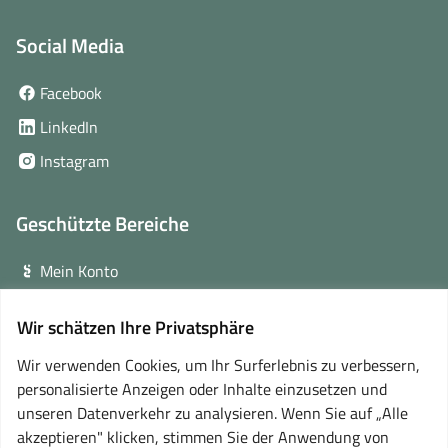
Social Media
(öffnet
Facebook
in
(öffnet
LinkedIn
neuem
in
(öffnet
Instagram
Fenster)
neuem
in
Fenster)
neuem
Geschützte Bereiche
Fenster)
Mein Konto
Login für Veranstalter
Wir schätzen Ihre Privatsphäre
(öffnet
Online-Lernplattform
in
Wir verwenden Cookies, um Ihr Surferlebnis zu verbessern,
neuem
personalisierte Anzeigen oder Inhalte einzusetzen und
Partner
Fenster)
unseren Datenverkehr zu analysieren. Wenn Sie auf „Alle
akzeptieren" klicken, stimmen Sie der Anwendung von