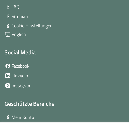
FAQ
Sitemap
Cookie Einstellungen
English
Social Media
(öffnet
Facebook
in
(öffnet
LinkedIn
neuem
in
(öffnet
Instagram
Fenster)
neuem
in
Fenster)
neuem
Geschützte Bereiche
Fenster)
Mein Konto
Login für Veranstalter