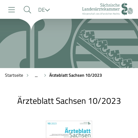
zur
zur
zum
Sprache
DE
Navigation
Suche
Inhalt
Startseite
Ärzteblatt Sachsen 10/2023
...
Ärzteblatt Sachsen 10/2023